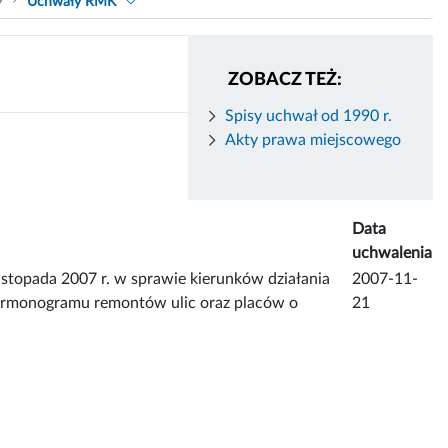
9
Uchwały RMK
ZOBACZ TEŻ:
Spisy uchwał od 1990 r.
Akty prawa miejscowego
Data
uchwalenia
topada 2007 r. w sprawie kierunków działania
2007-11-
armonogramu remontów ulic oraz placów o
21