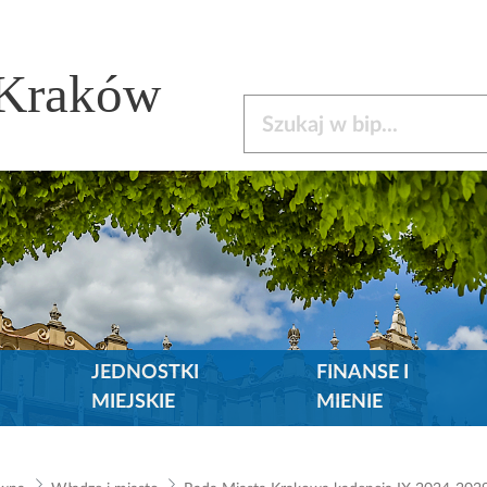
 Kraków
Szukaj w bip
JEDNOSTKI
FINANSE I
MIEJSKIE
MIENIE