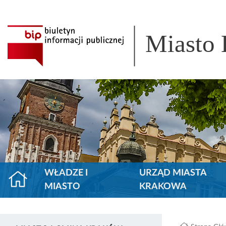
Miasto
WŁADZE I
URZĄD MIASTA
MIASTO
KRAKOWA