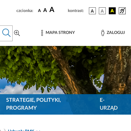
A
A
czcionka:
A
kontrast:
MAPA STRONY
ZALOGUJ
STRATEGIE, POLITYKI,
E-
PROGRAMY
URZĄD