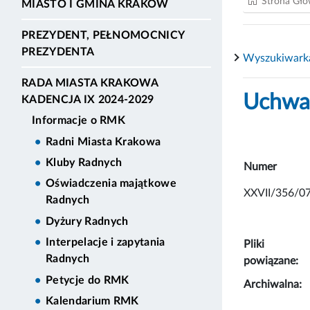
Strona Gł
MIASTO I GMINA KRAKÓW
PREZYDENT, PEŁNOMOCNICY
PREZYDENTA
Wyszukiwark
RADA MIASTA KRAKOWA
Uchwał
KADENCJA IX 2024-2029
Informacje o RMK
Radni Miasta Krakowa
Kluby Radnych
Numer
Oświadczenia majątkowe
XXVII/356/0
Radnych
Dyżury Radnych
Interpelacje i zapytania
Pliki
Radnych
powiązane:
Petycje do RMK
Archiwalna:
Kalendarium RMK