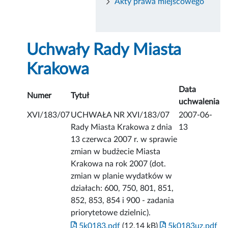
Akty prawa miejscowego
Uchwały Rady Miasta
Krakowa
Data
Numer
Tytuł
uchwalenia
XVI/183/07
UCHWAŁA NR XVI/183/07
2007-06-
Rady Miasta Krakowa z dnia
13
13 czerwca 2007 r. w sprawie
zmian w budżecie Miasta
Krakowa na rok 2007 (dot.
zmian w planie wydatków w
działach: 600, 750, 801, 851,
852, 853, 854 i 900 - zadania
priorytetowe dzielnic).
5k0183.pdf
(12.14 kB)
5k0183uz.pdf