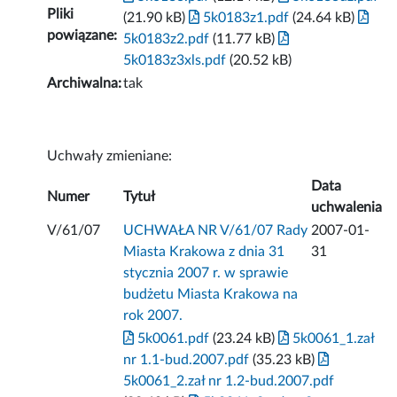
Pliki
(21.90 kB)
5k0183z1.pdf
(24.64 kB)
powiązane:
5k0183z2.pdf
(11.77 kB)
5k0183z3xls.pdf
(20.52 kB)
Archiwalna:
tak
Uchwały zmieniane:
Data
Numer
Tytuł
uchwalenia
V/61/07
UCHWAŁA NR V/61/07 Rady
2007-01-
Miasta Krakowa z dnia 31
31
stycznia 2007 r. w sprawie
budżetu Miasta Krakowa na
rok 2007.
5k0061.pdf
(23.24 kB)
5k0061_1.zał
nr 1.1-bud.2007.pdf
(35.23 kB)
5k0061_2.zał nr 1.2-bud.2007.pdf