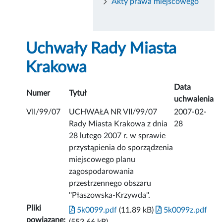
Akty prawa miejscowego
Uchwały Rady Miasta
Krakowa
Data
Numer
Tytuł
uchwalenia
VII/99/07
UCHWAŁA NR VII/99/07
2007-02-
Rady Miasta Krakowa z dnia
28
28 lutego 2007 r. w sprawie
przystąpienia do sporządzenia
miejscowego planu
zagospodarowania
przestrzennego obszaru
''Płaszowska-Krzywda''.
Pliki
5k0099.pdf
(11.89 kB)
5k0099z.pdf
powiązane: