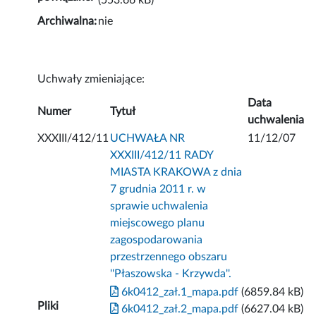
(553.66 kB)
Archiwalna:
nie
Uchwały zmieniające:
Data
Numer
Tytuł
uchwalenia
XXXIII/412/11
UCHWAŁA NR
11/12/07
XXXIII/412/11 RADY
MIASTA KRAKOWA z dnia
7 grudnia 2011 r. w
sprawie uchwalenia
miejscowego planu
zagospodarowania
przestrzennego obszaru
''Płaszowska - Krzywda''.
6k0412_zał.1_mapa.pdf
(6859.84 kB)
Pliki
6k0412_zał.2_mapa.pdf
(6627.04 kB)