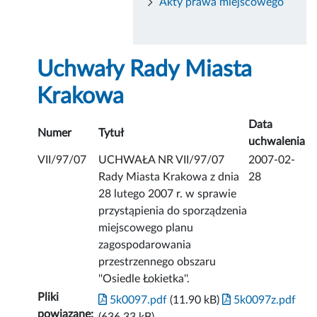
Akty prawa miejscowego
Uchwały Rady Miasta
Krakowa
Data
Numer
Tytuł
uchwalenia
VII/97/07
UCHWAŁA NR VII/97/07
2007-02-
Rady Miasta Krakowa z dnia
28
28 lutego 2007 r. w sprawie
przystąpienia do sporządzenia
miejscowego planu
zagospodarowania
przestrzennego obszaru
''Osiedle Łokietka''.
Pliki
5k0097.pdf
(11.90 kB)
5k0097z.pdf
powiązane: