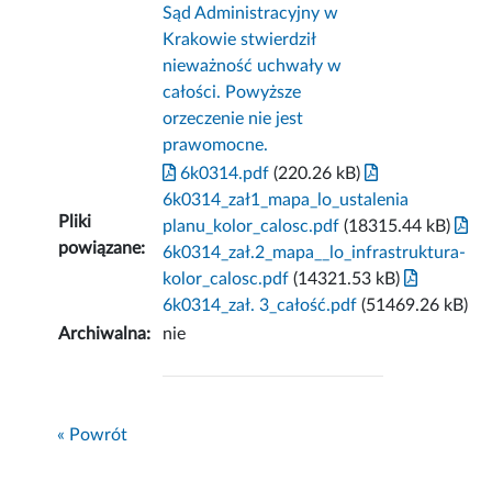
Sąd Administracyjny w
Krakowie stwierdził
nieważność uchwały w
całości. Powyższe
orzeczenie nie jest
prawomocne.
6k0314.pdf
(220.26 kB)
6k0314_zał1_mapa_lo_ustalenia
Pliki
planu_kolor_calosc.pdf
(18315.44 kB)
powiązane:
6k0314_zał.2_mapa__lo_infrastruktura-
kolor_calosc.pdf
(14321.53 kB)
6k0314_zał. 3_całość.pdf
(51469.26 kB)
Archiwalna:
nie
« Powrót