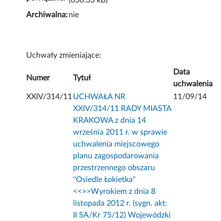
(636.33 kB)
Archiwalna:
nie
Uchwały zmieniające:
Data
Numer
Tytuł
uchwalenia
XXIV/314/11
UCHWAŁA NR
11/09/14
XXIV/314/11 RADY MIASTA
KRAKOWA z dnia 14
września 2011 r. w sprawie
uchwalenia miejscowego
planu zagospodarowania
przestrzennego obszaru
''Osiedle Łokietka"
<<
>>Wyrokiem z dnia 8
listopada 2012 r. (sygn. akt:
II SA/Kr 75/12) Wojewódzki