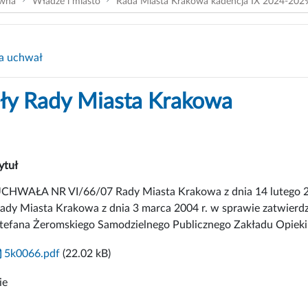
ówna
Władze i miasto
Rada Miasta Krakowa kadencja IX 2024-202
a uchwał
y Rady Miasta Krakowa
ytuł
CHWAŁA NR VI/66/07 Rady Miasta Krakowa z dnia 14 lutego 2
ady Miasta Krakowa z dnia 3 marca 2004 r. w sprawie zatwierdze
tefana Żeromskiego Samodzielnego Publicznego Zakładu Opiek
5k0066.pdf
(22.02 kB)
ie