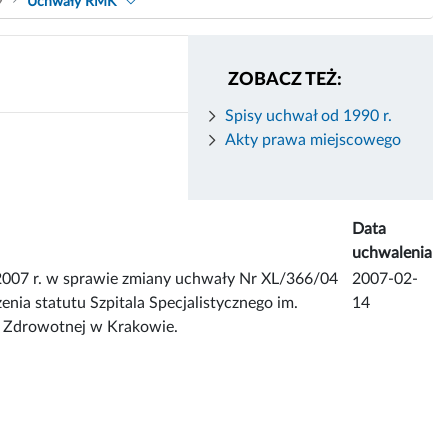
9
Uchwały RMK
ZOBACZ TEŻ:
Spisy uchwał od 1990 r.
Akty prawa miejscowego
Data
uchwalenia
007 r. w sprawie zmiany uchwały Nr XL/366/04
2007-02-
nia statutu Szpitala Specjalistycznego im.
14
i Zdrowotnej w Krakowie.