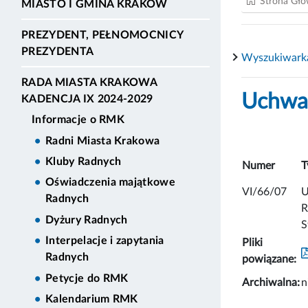
Strona Gł
MIASTO I GMINA KRAKÓW
PREZYDENT, PEŁNOMOCNICY
PREZYDENTA
Wyszukiwark
RADA MIASTA KRAKOWA
Uchwał
KADENCJA IX 2024-2029
Informacje o RMK
Radni Miasta Krakowa
Kluby Radnych
Numer
T
Oświadczenia majątkowe
VI/66/07
U
Radnych
R
Dyżury Radnych
S
Interpelacje i zapytania
Pliki
Radnych
powiązane:
Petycje do RMK
Archiwalna:
n
Kalendarium RMK