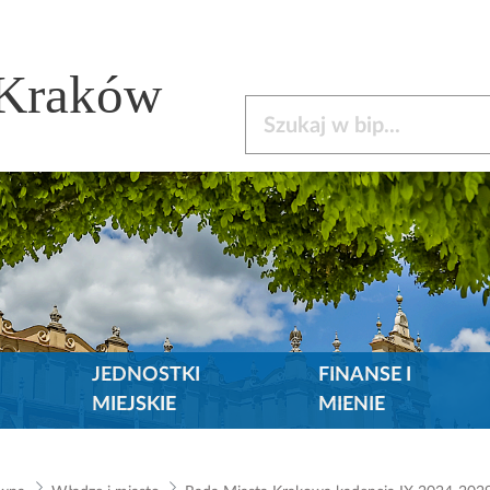
 Kraków
Szukaj w bip
JEDNOSTKI
FINANSE I
MIEJSKIE
MIENIE