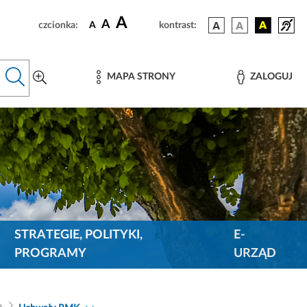
A
A
czcionka:
A
kontrast:
MAPA STRONY
ZALOGUJ
STRATEGIE, POLITYKI,
E-
PROGRAMY
URZĄD