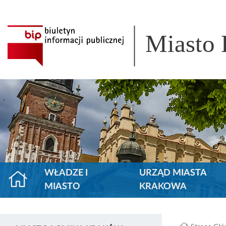
Miasto
WŁADZE I
URZĄD MIASTA
MIASTO
KRAKOWA