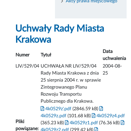
Akty prawa miejscowego
Uchwały Rady Miasta
Krakowa
Data
Numer
Tytuł
uchwalenia
LIV/529/04
UCHWAŁA NR LIV/529/04
2004-08-
Rady Miasta Krakowa z dnia
25
25 sierpnia 2004 r. w sprawie
Zintegrowanego Planu
Rozwoju Transportu
Publicznego dla Krakowa.
4k0529z'.pdf
(2846.59 kB)
4k0529z.pdf
(101.68 kB)
4k0529z4.pdf
Pliki
(365.23 kB)
4k0529z1.pdf
(76.36 kB)
powiązane:
4k0529z2.pdf
(299.42 kB)