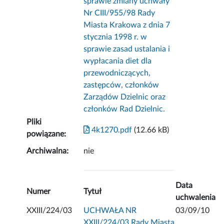
sprawie zmiany uchwały
Nr CIII/955/98 Rady
Miasta Krakowa z dnia 7
stycznia 1998 r. w
sprawie zasad ustalania i
wypłacania diet dla
przewodniczących,
zastępców, członków
Zarządów Dzielnic oraz
członków Rad Dzielnic.
Pliki
4k1270.pdf
(12.66 kB)
powiązane:
Archiwalna:
nie
Data
Numer
Tytuł
uchwalenia
XXIII/224/03
UCHWAŁA NR
03/09/10
XXIII/224/03 Rady Miasta