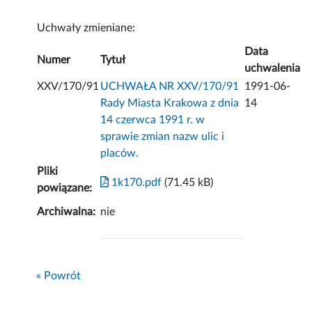
Uchwały zmieniane:
Data
Numer
Tytuł
uchwalenia
XXV/170/91
UCHWAŁA NR XXV/170/91
1991-06-
Rady Miasta Krakowa z dnia
14
14 czerwca 1991 r. w
sprawie zmian nazw ulic i
placów.
Pliki
1k170.pdf
(71.45 kB)
powiązane:
Archiwalna:
nie
« Powrót