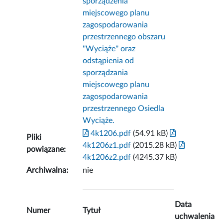
sporządzenia
miejscowego planu
zagospodarowania
przestrzennego obszaru
''Wyciąże'' oraz
odstąpienia od
sporządzania
miejscowego planu
zagospodarowania
przestrzennego Osiedla
Wyciąże.
4k1206.pdf
(54.91 kB)
Pliki
4k1206z1.pdf
(2015.28 kB)
powiązane:
4k1206z2.pdf
(4245.37 kB)
Archiwalna:
nie
Data
Numer
Tytuł
uchwalenia