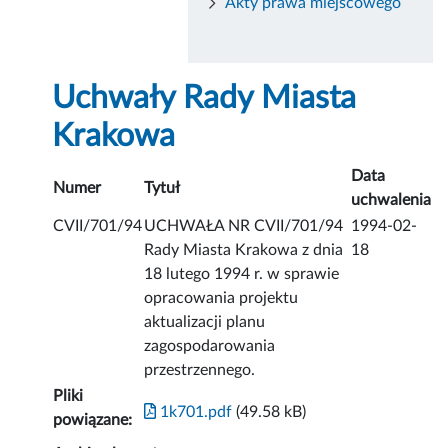
Akty prawa miejscowego
Uchwały Rady Miasta
Krakowa
Data
Numer
Tytuł
uchwalenia
CVII/701/94
UCHWAŁA NR CVII/701/94
1994-02-
Rady Miasta Krakowa z dnia
18
18 lutego 1994 r. w sprawie
opracowania projektu
aktualizacji planu
zagospodarowania
przestrzennego.
Pliki
1k701.pdf
(49.58 kB)
powiązane: