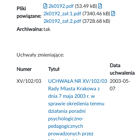
2k0192.pdf
(53.49 kB)
Pliki
2k0192_zał.1.pdf
(7340.46 kB)
powiązane:
2k0192_zał.2.pdf
(3728.68 kB)
Archiwalna:
tak
Uchwały zmieniające:
Data
Numer
Tytuł
uchwalenia
XV/102/03
UCHWAŁA NR XV/102/03
2003-05-
Rady Miasta Krakowa z
07
dnia 7 maja 2003 r. w
sprawie określenia terenu
działania poradni
psychologiczno-
pedagogicznych
prowadzonych przez