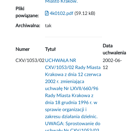
Miasto Kraków.
Pliki
4k0102.pdf
(59.12 kB)
powiązane:
Archiwalna:
tak
Data
Numer
Tytuł
uchwalenia
CXV/1053/02
UCHWAŁA NR
2002-06-
CXV/1053/02 Rady Miasta
12
Krakowa z dnia 12 czerwca
2002 r. zmieniająca
uchwałę Nr LXVII/660/96
Rady Miasta Krakowa z
dnia 18 grudnia 1996 r. w
sprawie organizacji i
zakresu działania dzielnic.
UWAGA: Sprostowanie do
uchwały Nr CXV/1053/03