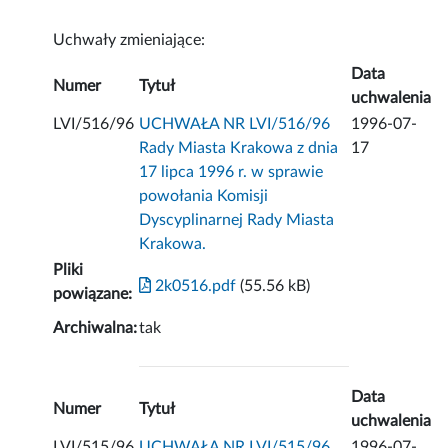
Uchwały zmieniające:
Data
Numer
Tytuł
uchwalenia
LVI/516/96
UCHWAŁA NR LVI/516/96
1996-07-
Rady Miasta Krakowa z dnia
17
17 lipca 1996 r. w sprawie
powołania Komisji
Dyscyplinarnej Rady Miasta
Krakowa.
Pliki
2k0516.pdf
(55.56 kB)
powiązane:
Archiwalna:
tak
Data
Numer
Tytuł
uchwalenia
LVI/515/96
UCHWAŁA NR LVI/515/96
1996-07-