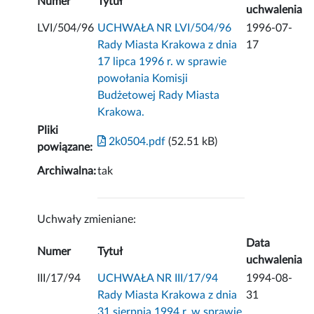
Numer
Tytuł
uchwalenia
LVI/504/96
UCHWAŁA NR LVI/504/96
1996-07-
Rady Miasta Krakowa z dnia
17
17 lipca 1996 r. w sprawie
powołania Komisji
Budżetowej Rady Miasta
Krakowa.
Pliki
2k0504.pdf
(52.51 kB)
powiązane:
Archiwalna:
tak
Uchwały zmieniane:
Data
Numer
Tytuł
uchwalenia
III/17/94
UCHWAŁA NR III/17/94
1994-08-
Rady Miasta Krakowa z dnia
31
31 sierpnia 1994 r. w sprawie