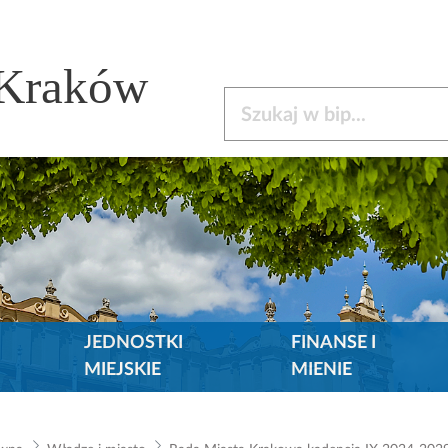
 Kraków
Szukaj w bip
JEDNOSTKI
FINANSE I
MIEJSKIE
MIENIE