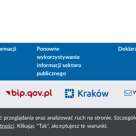
ormacji
Ponowne
Deklar
wykorzystywanie
informacji sektora
publicznego
W
ć przeglądania oraz analizować ruch na stronie. Szczeg
tności
. Klikając "Tak", akceptujesz te warunki.
 Cyfronet AGH
liczba wyświetleń:
51100147