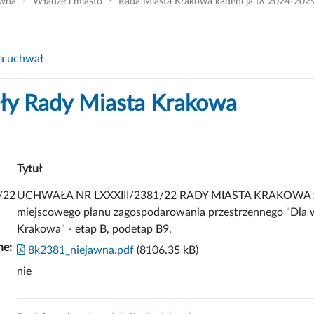
ówna
Władze i miasto
Rada Miasta Krakowa kadencja IX 2024-202
a uchwał
y Rady Miasta Krakowa
Tytuł
/22
UCHWAŁA NR LXXXIII/2381/22 RADY MIASTA KRAKOWA z dni
miejscowego planu zagospodarowania przestrzennego "Dla 
Krakowa" - etap B, podetap B9.
ne:
8k2381_niejawna.pdf
(8106.35 kB)
nie