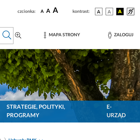
A
A
czcionka:
A
kontrast:
MAPA STRONY
ZALOGUJ
STRATEGIE, POLITYKI,
E-
PROGRAMY
URZĄD