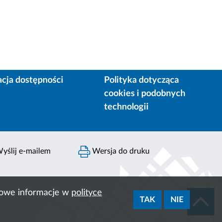
acja dostępności
Polityka dotycząca
cookies i podobnych
technologii
yślij e-mailem
Wersja do druku
ółowe informacje w
polityce
TAK
NIE