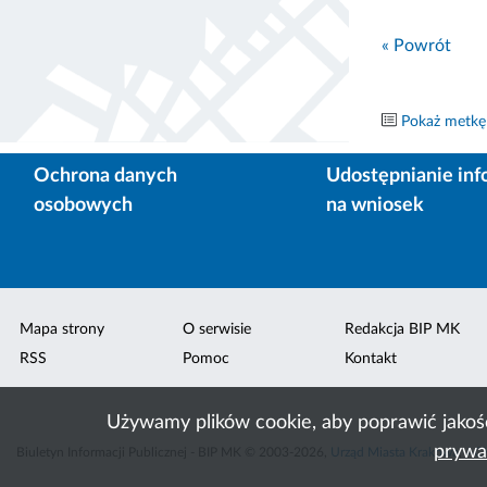
« Powrót
Pokaż metkę
Ochrona danych
Udostępnianie inf
osobowych
na wniosek
Mapa strony
O serwisie
Redakcja BIP MK
RSS
Pomoc
Kontakt
Używamy plików cookie, aby poprawić jakoś
prywa
Biuletyn Informacji Publicznej - BIP MK © 2003-2026,
Urząd Miasta Krakowa
,
ACK