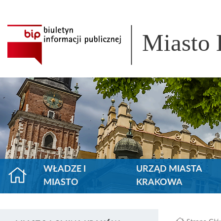
Miasto
WŁADZE I
URZĄD MIASTA
MIASTO
KRAKOWA