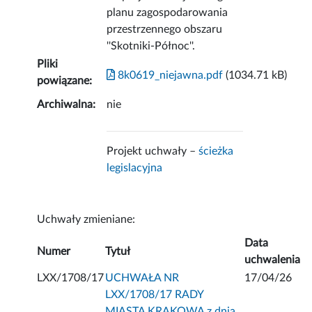
planu zagospodarowania
przestrzennego obszaru
''Skotniki-Północ''.
Pliki
8k0619_niejawna.pdf
(1034.71 kB)
powiązane:
Archiwalna:
nie
Projekt uchwały –
ścieżka
legislacyjna
Uchwały zmieniane:
Data
Numer
Tytuł
uchwalenia
LXX/1708/17
UCHWAŁA NR
17/04/26
LXX/1708/17 RADY
MIASTA KRAKOWA z dnia