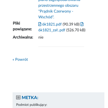
przestrzennego obszaru
''Prądnik Czerwony -
Wschód''.
Pliki
6k1821.pdf
(90.39 kB)
powiązane:
6k1821_zał..pdf
(526.70 kB)
Archiwalna:
nie
« Powrót
METKA:
Podmiot publikujący: