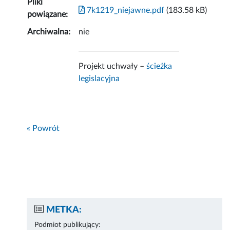
Pliki
7k1219_niejawne.pdf
(183.58 kB)
powiązane:
Archiwalna:
nie
Projekt uchwały –
ścieżka
legislacyjna
« Powrót
METKA:
Podmiot publikujący: