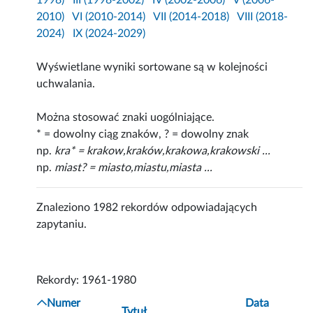
1998)
III (1998-2002)
IV (2002-2006)
V (2006-
2010)
VI (2010-2014)
VII (2014-2018)
VIII (2018-
2024)
IX (2024-2029)
Wyświetlane wyniki sortowane są w kolejności
uchwalania.
Można stosować znaki uogólniające.
* = dowolny ciąg znaków, ? = dowolny znak
np.
kra* = krakow,kraków,krakowa,krakowski ...
np.
miast? = miasto,miastu,miasta ...
Znaleziono 1982 rekordów odpowiadających
zapytaniu.
Rekordy: 1961-1980
Numer
Data
Tytuł