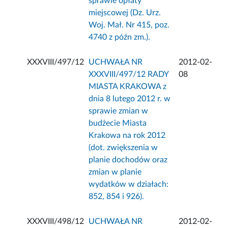
sprawie opłaty
miejscowej (Dz. Urz.
Woj. Mał. Nr 415, poz.
4740 z późn zm.).
XXXVIII/497/12
UCHWAŁA NR
2012-02-
XXXVIII/497/12 RADY
08
MIASTA KRAKOWA z
dnia 8 lutego 2012 r. w
sprawie zmian w
budżecie Miasta
Krakowa na rok 2012
(dot. zwiększenia w
planie dochodów oraz
zmian w planie
wydatków w działach:
852, 854 i 926).
XXXVIII/498/12
UCHWAŁA NR
2012-02-