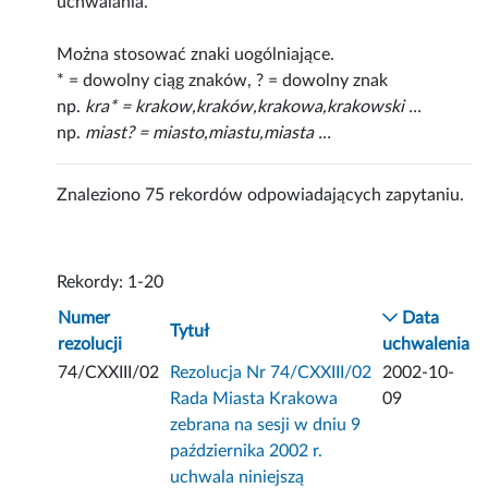
uchwalania.
Można stosować znaki uogólniające.
* = dowolny ciąg znaków, ? = dowolny znak
np.
kra* = krakow,kraków,krakowa,krakowski ...
np.
miast? = miasto,miastu,miasta ...
Znaleziono 75 rekordów odpowiadających zapytaniu.
Rekordy: 1-20
Numer
Data
Tytuł
rezolucji
uchwalenia
74/CXXIII/02
Rezolucja Nr 74/CXXIII/02
2002-10-
Rada Miasta Krakowa
09
zebrana na sesji w dniu 9
października 2002 r.
uchwala niniejszą