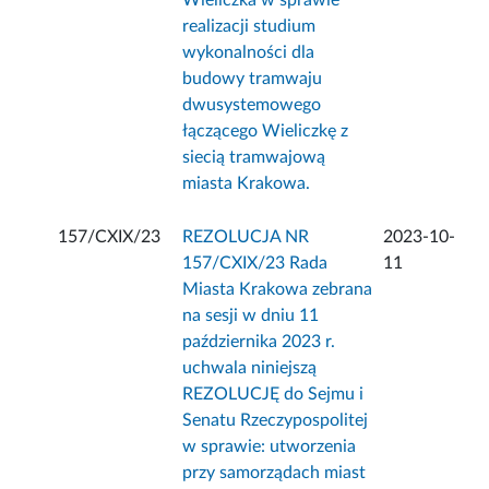
Wieliczka w sprawie
realizacji studium
wykonalności dla
budowy tramwaju
dwusystemowego
łączącego Wieliczkę z
siecią tramwajową
miasta Krakowa.
157/CXIX/23
REZOLUCJA NR
2023-10-
157/CXIX/23 Rada
11
Miasta Krakowa zebrana
na sesji w dniu 11
października 2023 r.
uchwala niniejszą
REZOLUCJĘ do Sejmu i
Senatu Rzeczypospolitej
w sprawie: utworzenia
przy samorządach miast