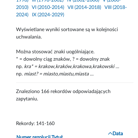
1998)
III (1998-2002)
IV (2002-2006)
V (2006-
2010)
VI (2010-2014)
VII (2014-2018)
VIII (2018-
2024)
IX (2024-2029)
Wyświetlane wyniki sortowane są w kolejności
uchwalania.
Można stosować znaki uogólniające.
* = dowolny ciąg znaków, ? = dowolny znak
np.
kra* = krakow,kraków,krakowa,krakowski ...
np.
miast? = miasto,miastu,miasta ...
Znaleziono 166 rekordów odpowiadających
zapytaniu.
Rekordy: 141-160
Data
Numer rezolucji
Tytuł