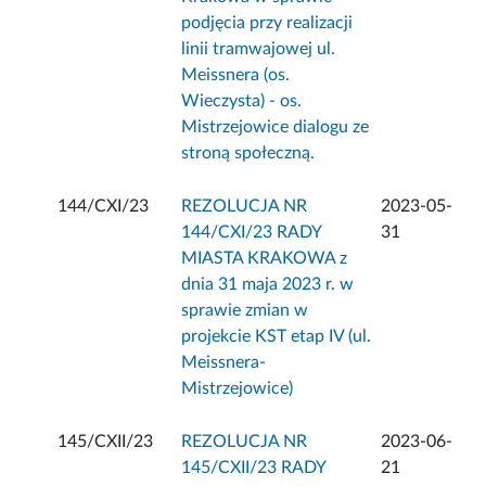
podjęcia przy realizacji
linii tramwajowej ul.
Meissnera (os.
Wieczysta) - os.
Mistrzejowice dialogu ze
stroną społeczną.
144/CXI/23
REZOLUCJA NR
2023-05-
144/CXI/23 RADY
31
MIASTA KRAKOWA z
dnia 31 maja 2023 r. w
sprawie zmian w
projekcie KST etap IV (ul.
Meissnera-
Mistrzejowice)
145/CXII/23
REZOLUCJA NR
2023-06-
145/CXII/23 RADY
21