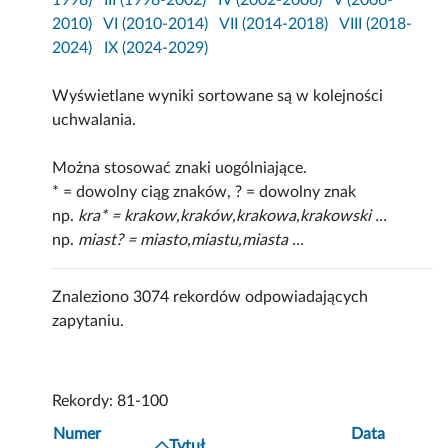
1998)
III (1998-2002)
IV (2002-2006)
V (2006-
2010)
VI (2010-2014)
VII (2014-2018)
VIII (2018-
2024)
IX (2024-2029)
Wyświetlane wyniki sortowane są w kolejności
uchwalania.
Można stosować znaki uogólniające.
* = dowolny ciąg znaków, ? = dowolny znak
np.
kra* = krakow,kraków,krakowa,krakowski ...
np.
miast? = miasto,miastu,miasta ...
Znaleziono 3074 rekordów odpowiadających
zapytaniu.
Rekordy: 81-100
Numer
Data
Tytuł