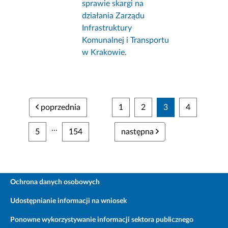
sprawie skargi na
działania Zarządu
Infrastruktury
Komunalnej i Transportu
w Krakowie.
poprzednia
1
2
3
4
...
5
154
następna
Ochrona danych osobowych
Udostępnianie informacji na wniosek
Ponowne wykorzystywanie informacji sektora publicznego