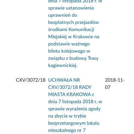
dnia 7 listopada 2018 r. w
sprawie ustanowienia
uprawnień do
bezpłatnych przejazdów
środkami Komunikacji
Miejskiej w Krakowie na
podstawie ważnego
biletu kolejowego w
związku z budową Trasy
Łagiewnickiej.
CXV/3072/18
UCHWAŁA NR
2018-11-
CXV/3072/18 RADY
07
MIASTA KRAKOWA z
dnia 7 listopada 2018 r. w
sprawie wyrażenia zgody
na zbycie w trybie
bezprzetargowym lokalu
mieszkalnego nr 7