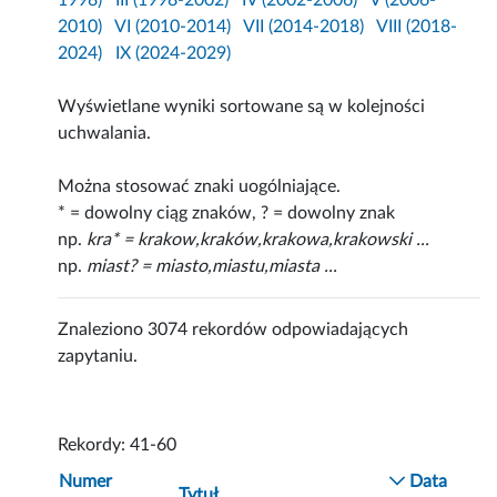
1998)
III (1998-2002)
IV (2002-2006)
V (2006-
2010)
VI (2010-2014)
VII (2014-2018)
VIII (2018-
2024)
IX (2024-2029)
Wyświetlane wyniki sortowane są w kolejności
uchwalania.
Można stosować znaki uogólniające.
* = dowolny ciąg znaków, ? = dowolny znak
np.
kra* = krakow,kraków,krakowa,krakowski ...
np.
miast? = miasto,miastu,miasta ...
Znaleziono 3074 rekordów odpowiadających
zapytaniu.
Rekordy: 41-60
Numer
Data
Tytuł