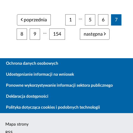
...
poprzednia
1
5
6
7
...
8
9
154
następna
Ochrona danych osobowych
Udostępnianie informacji na wniosek
Ponowne wykorzystywanie informacji sektora publicznego
Deklaracja dostępności
Polityka dotycząca cookies i podobnych technologii
Mapa strony
RSS