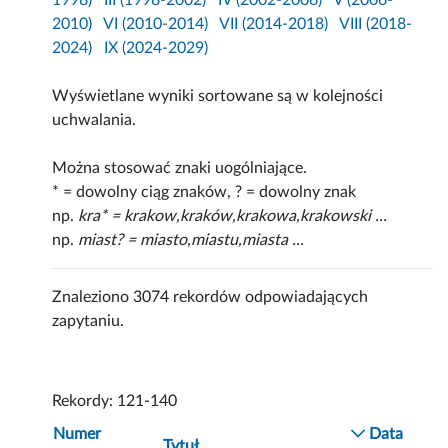
1998)
III (1998-2002)
IV (2002-2006)
V (2006-
2010)
VI (2010-2014)
VII (2014-2018)
VIII (2018-
2024)
IX (2024-2029)
Wyświetlane wyniki sortowane są w kolejności
uchwalania.
Można stosować znaki uogólniające.
* = dowolny ciąg znaków, ? = dowolny znak
np.
kra* = krakow,kraków,krakowa,krakowski ...
np.
miast? = miasto,miastu,miasta ...
Znaleziono 3074 rekordów odpowiadających
zapytaniu.
Rekordy: 121-140
Numer
Data
Tytuł