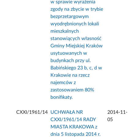
w sprawie wyrażenia
zgody na zbycie w trybie
bezprzetargowym
wyodrębnionych lokali
mieszkalnych
stanowiących własność
Gminy Miejskiej Kraków
usytuowanych w
budynkach przy ul.
Babińskiego 23 b, c, d w
Krakowie na rzecz
najemców z
zastosowaniem 80%
bonifikaty.
CXXI/1961/14
UCHWAŁA NR
2014-11-
CXXI/1961/14 RADY
05
MIASTA KRAKOWA z
dnia 5 listopada 2014 r.