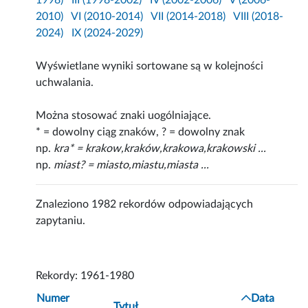
1998)
III (1998-2002)
IV (2002-2006)
V (2006-
2010)
VI (2010-2014)
VII (2014-2018)
VIII (2018-
2024)
IX (2024-2029)
Wyświetlane wyniki sortowane są w kolejności
uchwalania.
Można stosować znaki uogólniające.
* = dowolny ciąg znaków, ? = dowolny znak
np.
kra* = krakow,kraków,krakowa,krakowski ...
np.
miast? = miasto,miastu,miasta ...
Znaleziono 1982 rekordów odpowiadających
zapytaniu.
Rekordy: 1961-1980
Numer
Data
Tytuł