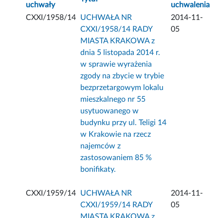
uchwały
uchwalenia
CXXI/1958/14
UCHWAŁA NR
2014-11-
CXXI/1958/14 RADY
05
MIASTA KRAKOWA z
dnia 5 listopada 2014 r.
w sprawie wyrażenia
zgody na zbycie w trybie
bezprzetargowym lokalu
mieszkalnego nr 55
usytuowanego w
budynku przy ul. Teligi 14
w Krakowie na rzecz
najemców z
zastosowaniem 85 %
bonifikaty.
CXXI/1959/14
UCHWAŁA NR
2014-11-
CXXI/1959/14 RADY
05
MIASTA KRAKOWA z