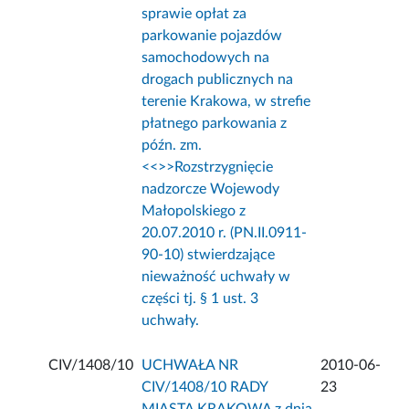
sprawie opłat za
parkowanie pojazdów
samochodowych na
drogach publicznych na
terenie Krakowa, w strefie
płatnego parkowania z
późn. zm.
<<
>>Rozstrzygnięcie
nadzorcze Wojewody
Małopolskiego z
20.07.2010 r. (PN.II.0911-
90-10) stwierdzające
nieważność uchwały w
części tj. § 1 ust. 3
uchwały.
CIV/1408/10
UCHWAŁA NR
2010-06-
CIV/1408/10 RADY
23