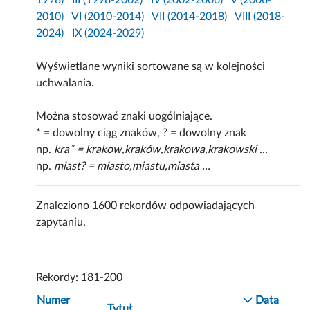
1998)
III (1998-2002)
IV (2002-2006)
V (2006-
2010)
VI (2010-2014)
VII (2014-2018)
VIII (2018-
2024)
IX (2024-2029)
Wyświetlane wyniki sortowane są w kolejności
uchwalania.
Można stosować znaki uogólniające.
* = dowolny ciąg znaków, ? = dowolny znak
np.
kra* = krakow,kraków,krakowa,krakowski ...
np.
miast? = miasto,miastu,miasta ...
Znaleziono 1600 rekordów odpowiadających
zapytaniu.
Rekordy: 181-200
Numer
Data
Tytuł