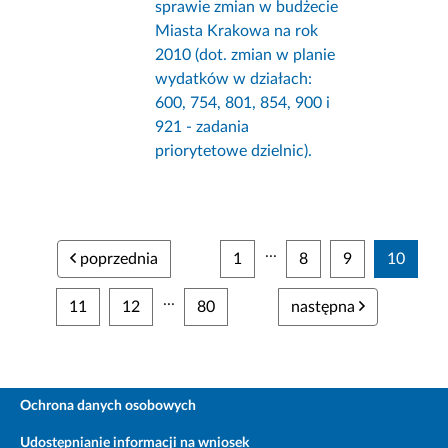
sprawie zmian w budżecie
Miasta Krakowa na rok
2010 (dot. zmian w planie
wydatków w działach:
600, 754, 801, 854, 900 i
921 - zadania
priorytetowe dzielnic).
...
poprzednia
1
8
9
10
...
11
12
80
następna
Ochrona danych osobowych
Udostępnianie informacji na wniosek