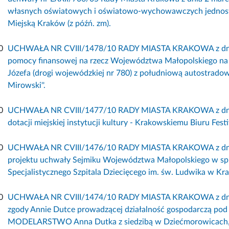
własnych oświatowych i oświatowo-wychowawczych jednos
Miejską Kraków (z późń. zm).
0
UCHWAŁA NR CVIII/1478/10 RADY MIASTA KRAKOWA z dnia 8
pomocy finansowej na rzecz Województwa Małopolskiego na rea
Józefa (drogi wojewódzkiej nr 780) z południową autostra
Mirowski''.
0
UCHWAŁA NR CVIII/1477/10 RADY MIASTA KRAKOWA z dnia 8
dotacji miejskiej instytucji kultury - Krakowskiemu Biuru Fe
0
UCHWAŁA NR CVIII/1476/10 RADY MIASTA KRAKOWA z dnia 8 
projektu uchwały Sejmiku Województwa Małopolskiego w sp
Specjalistycznego Szpitala Dziecięcego im. św. Ludwika w Kr
0
UCHWAŁA NR CVIII/1474/10 RADY MIASTA KRAKOWA z dnia 8
zgody Annie Dutce prowadzącej działalność gospodarczą 
MODELARSTWO Anna Dutka z siedzibą w Dziećmorowicach, ul