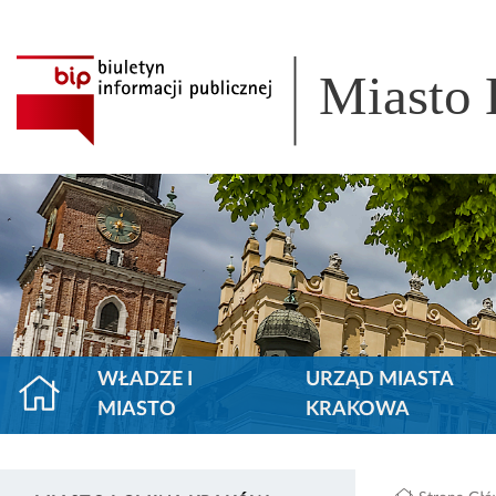
Miasto
WŁADZE I
URZĄD MIASTA
MIASTO
KRAKOWA