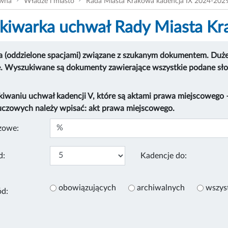
ówna
Władze i miasto
Rada Miasta Krakowa kadencja IX 2024-202
iwarka uchwał Rady Miasta K
 (oddzielone spacjami) związane z szukanym dokumentem. Duże i
e. Wyszukiwane są dokumenty zawierające wszystkie podane sł
kiwaniu uchwał kadencji V, które są aktami prawa miejscowego
uczowych należy wpisać: akt prawa miejscowego.
zowe:
d:
Kadencje do:
obowiązujących
archiwalnych
wszys
ód: