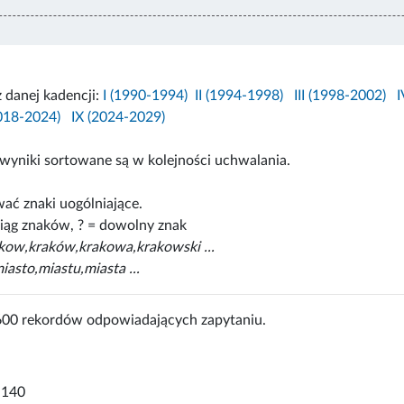
z danej kadencji:
I (1990-1994)
II (1994-1998)
III (1998-2002)
I
2018-2024)
IX (2024-2029)
wyniki sortowane są w kolejności uchwalania.
ać znaki uogólniające.
iąg znaków, ? = dowolny znak
akow,kraków,krakowa,krakowski ...
iasto,miastu,miasta ...
600 rekordów odpowiadających zapytaniu.
-140