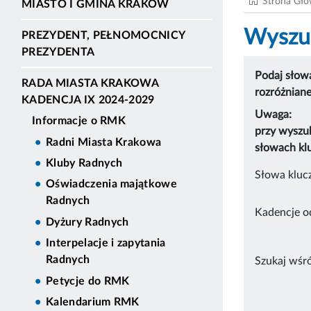
Strona Gł
MIASTO I GMINA KRAKÓW
Wyszuk
PREZYDENT, PEŁNOMOCNICY
PREZYDENTA
Podaj słowa
RADA MIASTA KRAKOWA
rozróżnian
KADENCJA IX 2024-2029
Uwaga:
Informacje o RMK
przy wyszu
Radni Miasta Krakowa
słowach kl
Kluby Radnych
Słowa kluc
Oświadczenia majątkowe
Radnych
Kadencje o
Dyżury Radnych
Interpelacje i zapytania
Radnych
Szukaj wśr
Petycje do RMK
Kalendarium RMK