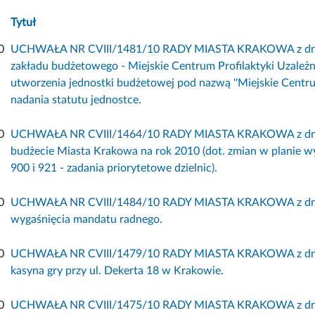
Tytuł
0
UCHWAŁA NR CVIII/1481/10 RADY MIASTA KRAKOWA z dnia 8 
zakładu budżetowego - Miejskie Centrum Profilaktyki Uzależn
utworzenia jednostki budżetowej pod nazwą ''Miejskie Centrum
nadania statutu jednostce.
0
UCHWAŁA NR CVIII/1464/10 RADY MIASTA KRAKOWA z dnia 8
budżecie Miasta Krakowa na rok 2010 (dot. zmian w planie w
900 i 921 - zadania priorytetowe dzielnic).
0
UCHWAŁA NR CVIII/1484/10 RADY MIASTA KRAKOWA z dnia 8
wygaśnięcia mandatu radnego.
0
UCHWAŁA NR CVIII/1479/10 RADY MIASTA KRAKOWA z dnia 8 
kasyna gry przy ul. Dekerta 18 w Krakowie.
0
UCHWAŁA NR CVIII/1475/10 RADY MIASTA KRAKOWA z dnia 8