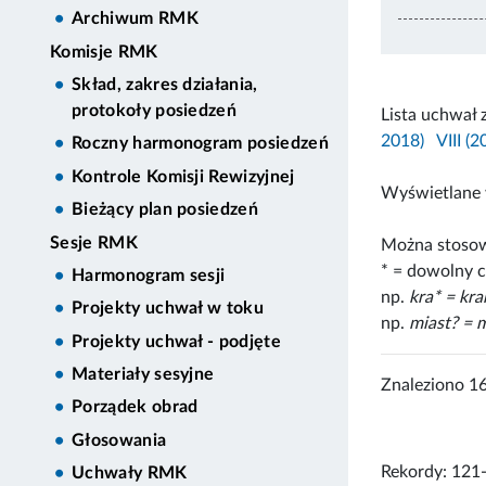
Archiwum RMK
Komisje RMK
Skład, zakres działania,
protokoły posiedzeń
Lista uchwał 
2018)
VIII (
Roczny harmonogram posiedzeń
Kontrole Komisji Rewizyjnej
Wyświetlane 
Bieżący plan posiedzeń
Sesje RMK
Można stosow
* = dowolny c
Harmonogram sesji
np.
kra* = kr
Projekty uchwał w toku
np.
miast? = m
Projekty uchwał - podjęte
Materiały sesyjne
Znaleziono 1
Porządek obrad
Głosowania
Rekordy: 121
Uchwały RMK