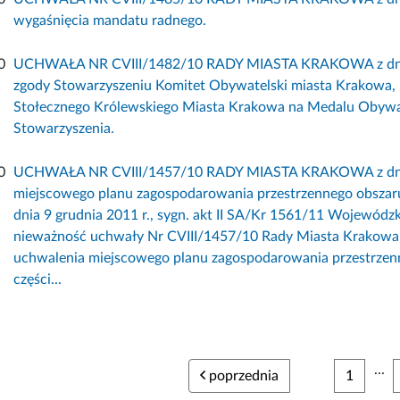
wygaśnięcia mandatu radnego.
0
UCHWAŁA NR CVIII/1482/10 RADY MIASTA KRAKOWA z dnia 8
zgody Stowarzyszeniu Komitet Obywatelski miasta Krakowa, 
Stołecznego Królewskiego Miasta Krakowa na Medalu Obywat
Stowarzyszenia.
0
UCHWAŁA NR CVIII/1457/10 RADY MIASTA KRAKOWA z dnia 8
miejscowego planu zagospodarowania przestrzennego obszaru
dnia 9 grudnia 2011 r., sygn. akt II SA/Kr 1561/11 Wojewódz
nieważność uchwały Nr CVIII/1457/10 Rady Miasta Krakowa z
uchwalenia miejscowego planu zagospodarowania przestrzen
części...
...
poprzednia
1