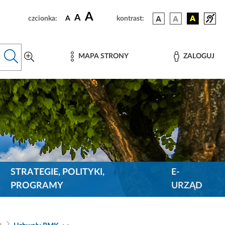
A
A
czcionka:
A
kontrast:
MAPA STRONY
ZALOGUJ
STRATEGIE, POLITYKI,
E-
PROGRAMY
URZĄD