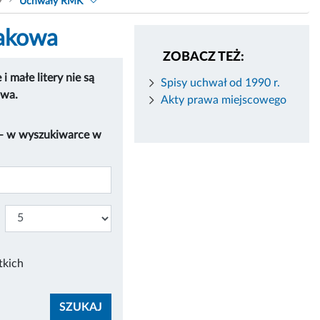
9
Uchwały RMK
rakowa
ZOBACZ TEŻ:
 małe litery nie są
Spisy uchwał od 1990 r.
owa.
Akty prawa miejscowego
 – w wyszukiwarce w
tkich