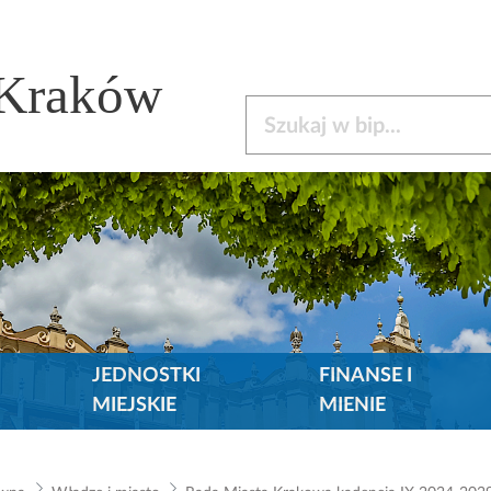
 Kraków
Szukaj w bip
JEDNOSTKI
FINANSE I
MIEJSKIE
MIENIE