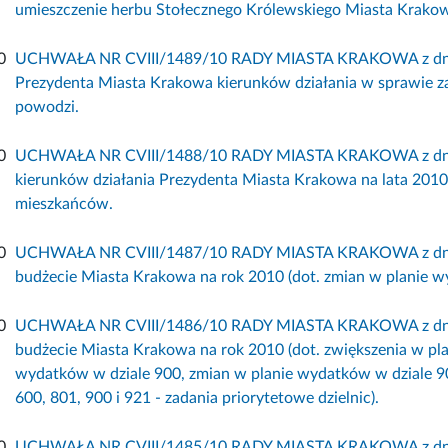
umieszczenie herbu Stołecznego Królewskiego Miasta Krako
0
UCHWAŁA NR CVIII/1489/10 RADY MIASTA KRAKOWA z dnia 8 
Prezydenta Miasta Krakowa kierunków działania w sprawie za
powodzi.
0
UCHWAŁA NR CVIII/1488/10 RADY MIASTA KRAKOWA z dnia 8
kierunków działania Prezydenta Miasta Krakowa na lata 201
mieszkańców.
0
UCHWAŁA NR CVIII/1487/10 RADY MIASTA KRAKOWA z dnia 8
budżecie Miasta Krakowa na rok 2010 (dot. zmian w planie wy
0
UCHWAŁA NR CVIII/1486/10 RADY MIASTA KRAKOWA z dnia 8
budżecie Miasta Krakowa na rok 2010 (dot. zwiększenia w pl
wydatków w dziale 900, zmian w planie wydatków w dziale 9
600, 801, 900 i 921 - zadania priorytetowe dzielnic).
0
UCHWAŁA NR CVIII/1485/10 RADY MIASTA KRAKOWA z dnia 8