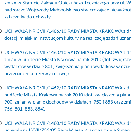
zmian w Statucie Zakładu Opiekuńczo-Leczniczego przy ul. W
nadzorcze Wojewody Małopolskiego stwierdzające nieważność 
załącznika do uchwały.
0
UCHWAŁA NR CVIII/1466/10 RADY MIASTA KRAKOWA z dnia 8
dotacji miejskim instytucjom kultury na realizację zadań uzna
0
UCHWAŁA NR CVIII/1463/10 RADY MIASTA KRAKOWA z dnia 8
zmian w budżecie Miasta Krakowa na rok 2010 (dot. zwiększe
wydatków w dziale 801, zwiększenia planu wydatków w działa
przeznaczenia rezerwy celowej).
0
UCHWAŁA NR CVIII/1462/10 RADY MIASTA KRAKOWA z dnia 8
budżecie Miasta Krakowa na rok 2010 (dot. zwiększenia plan
900, zmian w planie dochodów w działach: 750 i 853 oraz zm
756, 801, 853, 854).
0
UCHWAŁA NR CVIII/1480/10 RADY MIASTA KRAKOWA z dnia 8
uchwały nr LXXII/706/05 Rady Miasta Krakowa z dnia 2 mar