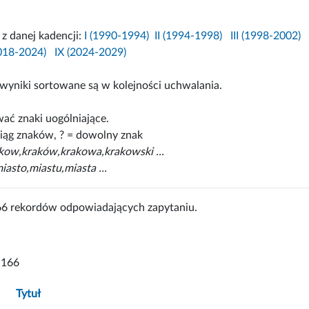
i z danej kadencji:
I (1990-1994)
II (1994-1998)
III (1998-2002)
2018-2024)
IX (2024-2029)
wyniki sortowane są w kolejności uchwalania.
ać znaki uogólniające.
iąg znaków, ? = dowolny znak
akow,kraków,krakowa,krakowski ...
iasto,miastu,miasta ...
66 rekordów odpowiadających zapytaniu.
-166
Tytuł