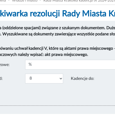
ówna
Władze i miasto
Rada Miasta Krakowa kadencja IX 2024-202
iwarka rezolucji Rady Miasta 
 (oddzielone spacjami) związane z szukanym dokumentem. Duże i
e. Wyszukiwane są dokumenty zawierające wszystkie podane sł
kiwaniu uchwał kadencji V, które są aktami prawa miejscowego
uczowych należy wpisać: akt prawa miejscowego.
zowe:
d:
Kadencje do: