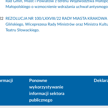
Rad Gmin, Miast i Powiatów z terenu Województwa Małopo
Małopolskiego o wzmocnienie wdrażania uchwał antysmog
22
REZOLUCJA NR 100/LXXVIII/22 RADY MIASTA KRAKOWA z dni
Glińskiego, Wiceprezesa Rady Ministrów oraz Ministra Kul
Teatru Słowackiego.
ormacji
Ponowne
Deklar
wykorzystywanie
informacji sektora
publicznego