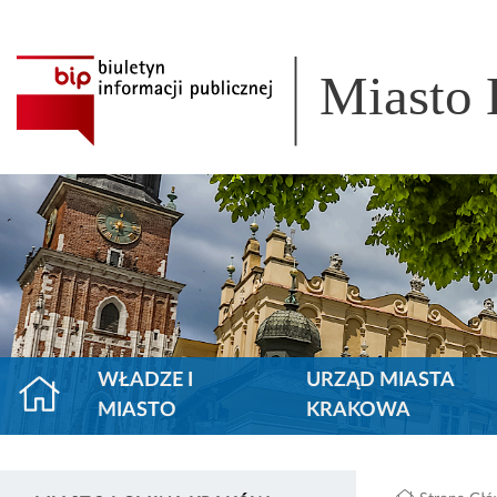
Miasto
WŁADZE I
URZĄD MIASTA
MIASTO
KRAKOWA