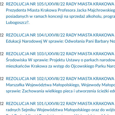
22
REZOLUCJA NR 105/LXXVIII/22 RADY MIASTA KRAKOWA z dn
Prezydenta Miasta Krakowa Profesora Jacka Majchrowskiego
posiadanych w ramach koncesji na sprzedaż alkoholu, progr
Lubogoszcz?.
22
REZOLUCJA NR 104/LXXVIII/22 RADY MIASTA KRAKOWA z dni
Edukacji Narodowej W sprawie: Odwołania Pani Barbary Now
22
REZOLUCJA NR 103/LXXVIII/22 RADY MIASTA KRAKOWA z dni
Środowiska W sprawie: Projektu Ustawy o parkach narodow
mieszkańców Krakowa za wstęp do Ojcowskiego Parku Nar
22
REZOLUCJA NR 102/LXXVIII/22 RADY MIASTA KRAKOWA z dn
Marszałka Województwa Małopolskiego, Wojewody Małopol
sprawie: Zachowania wielkiego pieca i utworzenia ścieżki ed
22
REZOLUCJA NR 101/LXXVIII/22 RADY MIASTA KRAKOWA z dn
radnych Sejmiku Województwa Małopolskiego oraz do wójtó