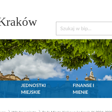
 Kraków
Szukaj w bip
JEDNOSTKI
FINANSE I
MIEJSKIE
MIENIE