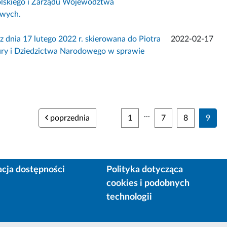
lskiego i Zarządu Województwa
owych.
a 17 lutego 2022 r. skierowana do Piotra
2022-02-17
tury i Dziedzictwa Narodowego w sprawie
...
poprzednia
1
7
8
9
acja dostępności
Polityka dotycząca
cookies i podobnych
technologii