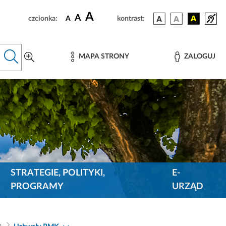
A
A
czcionka:
A
kontrast:
MAPA STRONY
ZALOGUJ
STRATEGIE, POLITYKI,
E-
PROGRAMY
URZĄD