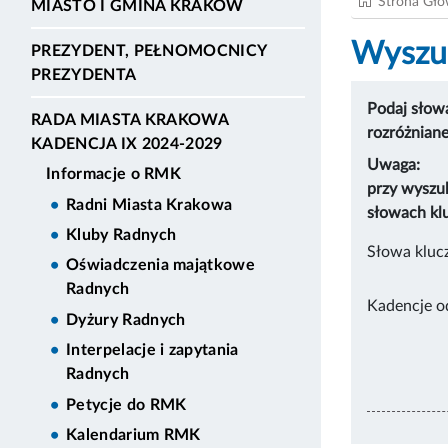
Strona Gł
MIASTO I GMINA KRAKÓW
Wyszuk
PREZYDENT, PEŁNOMOCNICY
PREZYDENTA
Podaj słowa
RADA MIASTA KRAKOWA
rozróżnian
KADENCJA IX 2024-2029
Uwaga:
Informacje o RMK
przy wyszu
Radni Miasta Krakowa
słowach kl
Kluby Radnych
Słowa kluc
Oświadczenia majątkowe
Radnych
Kadencje o
Dyżury Radnych
Interpelacje i zapytania
Radnych
Petycje do RMK
Kalendarium RMK