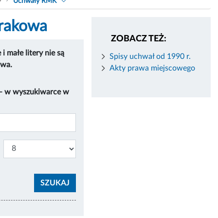
9
Uchwały RMK
Krakowa
ZOBACZ TEŻ:
 małe litery nie są
Spisy uchwał od 1990 r.
owa.
Akty prawa miejscowego
 – w wyszukiwarce w