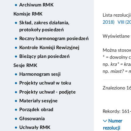
Archiwum RMK
Komisje RMK
Lista rezolucj
2018)
VIII (
Skład, zakres działania,
protokoły posiedzeń
Wyświetlane 
Roczny harmonogram posiedzeń
Kontrole Komisji Rewizyjnej
Można stosow
Bieżący plan posiedzeń
* = dowolny c
np.
kra* = kr
Sesje RMK
np.
miast? = m
Harmonogram sesji
Projekty uchwał w toku
Znaleziono 1
Projekty uchwał - podjęte
Materiały sesyjne
Porządek obrad
Rekordy: 161
Głosowania
Numer
Uchwały RMK
rezolucji