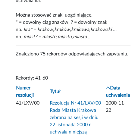
uchwalania.
Można stosować znaki uogólniające.
* = dowolny ciąg znaków, ? = dowolny znak
np.
kra* = krakow,kraków,krakowa,krakowski ...
np.
miast? = miasto,miastu,miasta ...
Znaleziono 75 rekordów odpowiadających zapytaniu.
Rekordy: 41-60
Numer
Data
Tytuł
rezolucji
uchwalenia
41/LXV/00
Rezolucja Nr 41/LXV/00
2000-11-
Rada Miasta Krakowa
22
zebrana na sesji w dniu
22 listopada 2000 r.
uchwala niniejszą