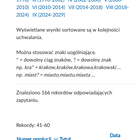
1998)
III (1998-2002)
IV (2002-2006)
V (2006-
2010)
VI (2010-2014)
VII (2014-2018)
VIII (2018-
2024)
IX (2024-2029)
Wyświetlane wyniki sortowane są w kolejności
uchwalania.
Można stosować znaki uogólniające.
* = dowolny ciąg znaków, ? = dowolny znak
np.
kra* = krakow,kraków,krakowa,krakowski ...
np.
miast? = miasto,miastu,miasta ...
Znaleziono 166 rekordów odpowiadających
zapytaniu.
Rekordy: 41-60
Data
Numer rezolucji
Tytuł