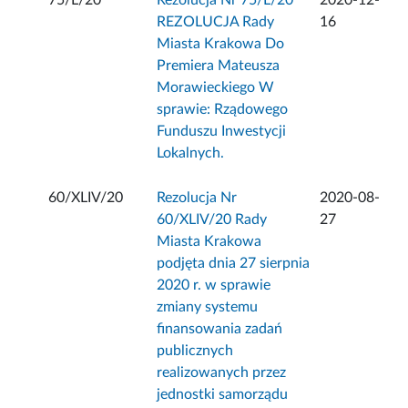
75/L/20
Rezolucja Nr 75/L/20
2020-12-
REZOLUCJA Rady
16
Miasta Krakowa Do
Premiera Mateusza
Morawieckiego W
sprawie: Rządowego
Funduszu Inwestycji
Lokalnych.
60/XLIV/20
Rezolucja Nr
2020-08-
60/XLIV/20 Rady
27
Miasta Krakowa
podjęta dnia 27 sierpnia
2020 r. w sprawie
zmiany systemu
finansowania zadań
publicznych
realizowanych przez
jednostki samorządu