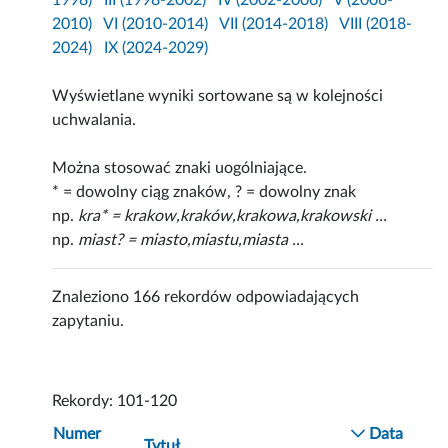
1998)
III (1998-2002)
IV (2002-2006)
V (2006-
2010)
VI (2010-2014)
VII (2014-2018)
VIII (2018-
2024)
IX (2024-2029)
Wyświetlane wyniki sortowane są w kolejności
uchwalania.
Można stosować znaki uogólniające.
* = dowolny ciąg znaków, ? = dowolny znak
np.
kra* = krakow,kraków,krakowa,krakowski ...
np.
miast? = miasto,miastu,miasta ...
Znaleziono 166 rekordów odpowiadających
zapytaniu.
Rekordy: 101-120
Numer
Data
Tytuł