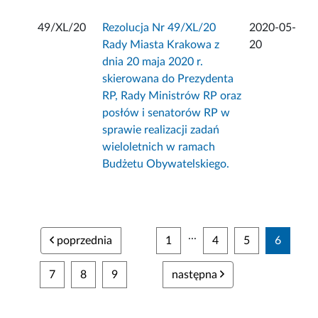
49/XL/20
Rezolucja Nr 49/XL/20
2020-05-
Rady Miasta Krakowa z
20
dnia 20 maja 2020 r.
skierowana do Prezydenta
RP, Rady Ministrów RP oraz
posłów i senatorów RP w
sprawie realizacji zadań
wieloletnich w ramach
Budżetu Obywatelskiego.
...
poprzednia
1
4
5
6
7
8
9
następna