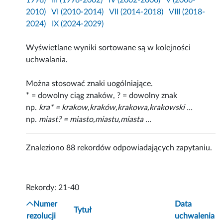
1998)
III (1998-2002)
IV (2002-2006)
V (2006-
2010)
VI (2010-2014)
VII (2014-2018)
VIII (2018-
2024)
IX (2024-2029)
Wyświetlane wyniki sortowane są w kolejności
uchwalania.
Można stosować znaki uogólniające.
* = dowolny ciąg znaków, ? = dowolny znak
np.
kra* = krakow,kraków,krakowa,krakowski ...
np.
miast? = miasto,miastu,miasta ...
Znaleziono 88 rekordów odpowiadających zapytaniu.
Rekordy: 21-40
Numer
Data
Tytuł
rezolucji
uchwalenia