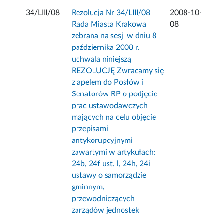
34/LIII/08
Rezolucja Nr 34/LIII/08
2008-10-
Rada Miasta Krakowa
08
zebrana na sesji w dniu 8
października 2008 r.
uchwala niniejszą
REZOLUCJĘ Zwracamy się
z apelem do Posłów i
Senatorów RP o podjęcie
prac ustawodawczych
mających na celu objęcie
przepisami
antykorupcyjnymi
zawartymi w artykułach:
24b, 24f ust. l, 24h, 24i
ustawy o samorządzie
gminnym,
przewodniczących
zarządów jednostek