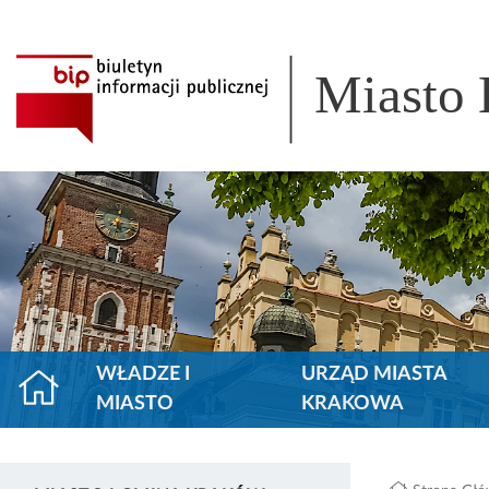
Miasto
WŁADZE I
URZĄD MIASTA
MIASTO
KRAKOWA