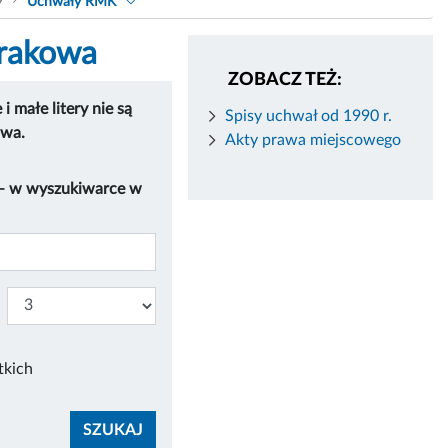
9
Uchwały RMK
Krakowa
ZOBACZ TEŻ:
 małe litery nie są
Spisy uchwał od 1990 r.
owa.
Akty prawa miejscowego
 – w wyszukiwarce w
tkich