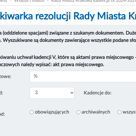
ówna
Władze i miasto
Rada Miasta Krakowa kadencja IX 2024-202
iwarka rezolucji Rady Miasta 
 (oddzielone spacjami) związane z szukanym dokumentem. Duże i
e. Wyszukiwane są dokumenty zawierające wszystkie podane sł
kiwaniu uchwał kadencji V, które są aktami prawa miejscowego
uczowych należy wpisać: akt prawa miejscowego.
zowe:
d:
Kadencje do:
obowiązujących
archiwalnych
wszys
ód: