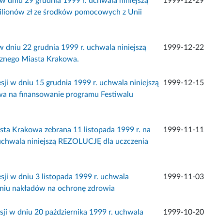
w dniu 29 grudnia 1999 r. uchwala niniejszą
1999-12-29
ilionów zł ze środków pomocowych z Unii
 dniu 22 grudnia 1999 r. uchwala niniejszą
1999-12-22
znego Miasta Krakowa.
i w dniu 15 grudnia 1999 r. uchwala niniejszą
1999-12-15
a na finansowanie programu Festiwalu
ta Krakowa zebrana 11 listopada 1999 r. na
1999-11-11
i uchwala niniejszą REZOLUCJĘ dla uczczenia
ji w dniu 3 listopada 1999 r. uchwala
1999-11-03
aniu nakładów na ochronę zdrowia
ji w dniu 20 października 1999 r. uchwala
1999-10-20