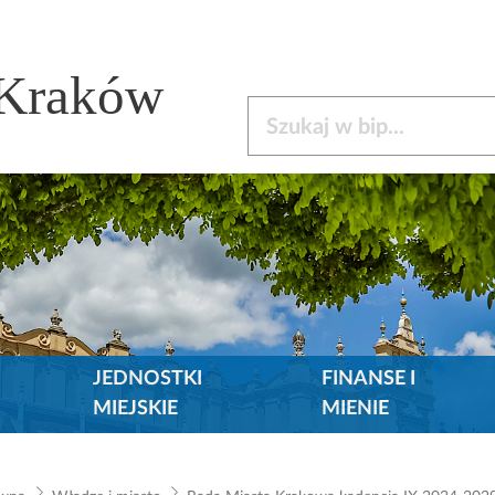
 Kraków
Szukaj w bip
JEDNOSTKI
FINANSE I
MIEJSKIE
MIENIE