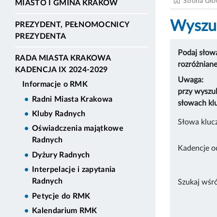
Strona Gł
MIASTO I GMINA KRAKÓW
Wyszuk
PREZYDENT, PEŁNOMOCNICY
PREZYDENTA
Podaj słowa
RADA MIASTA KRAKOWA
rozróżnian
KADENCJA IX 2024-2029
Uwaga:
Informacje o RMK
przy wyszu
Radni Miasta Krakowa
słowach kl
Kluby Radnych
Słowa kluc
Oświadczenia majątkowe
Radnych
Kadencje o
Dyżury Radnych
Interpelacje i zapytania
Radnych
Szukaj wśr
Petycje do RMK
Kalendarium RMK