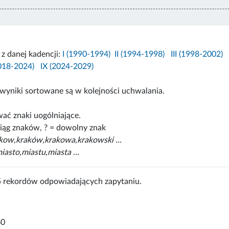
i z danej kadencji:
I (1990-1994)
II (1994-1998)
III (1998-2002)
2018-2024)
IX (2024-2029)
wyniki sortowane są w kolejności uchwalania.
ać znaki uogólniające.
iąg znaków, ? = dowolny znak
akow,kraków,krakowa,krakowski ...
iasto,miastu,miasta ...
5 rekordów odpowiadających zapytaniu.
60