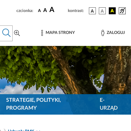
A
A
czcionka:
A
kontrast:
MAPA STRONY
ZALOGUJ
STRATEGIE, POLITYKI,
E-
PROGRAMY
URZĄD