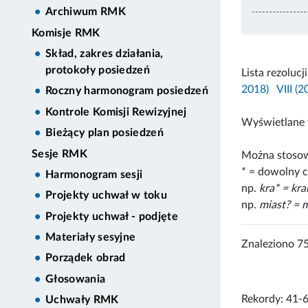
Archiwum RMK
Komisje RMK
Skład, zakres działania,
protokoły posiedzeń
Lista rezolucj
2018)
VIII (
Roczny harmonogram posiedzeń
Kontrole Komisji Rewizyjnej
Wyświetlane 
Bieżący plan posiedzeń
Sesje RMK
Można stosow
* = dowolny c
Harmonogram sesji
np.
kra* = kr
Projekty uchwał w toku
np.
miast? = m
Projekty uchwał - podjęte
Materiały sesyjne
Znaleziono 7
Porządek obrad
Głosowania
Rekordy: 41-
Uchwały RMK