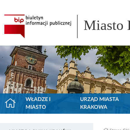
Miasto
WŁADZE I
URZĄD MIASTA
MIASTO
KRAKOWA