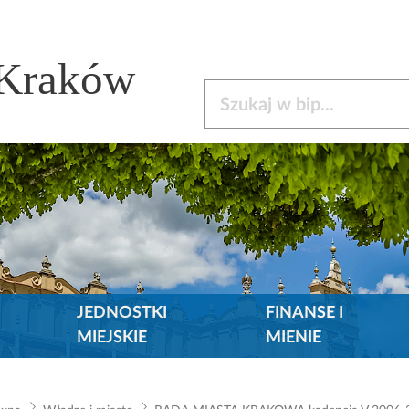
 Kraków
Szukaj w bip
JEDNOSTKI
FINANSE I
MIEJSKIE
MIENIE