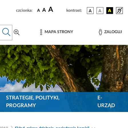
A
A
czcionka:
A
kontrast:
MAPA STRONY
ZALOGUJ
STRATEGIE, POLITYKI,
E-
PROGRAMY
URZĄD