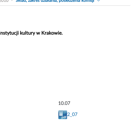
2010
Skład, zakres działania, posiedzenia komisji
nstytucji kultury w Krakowie.
10.07
2_07