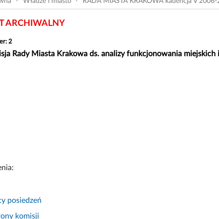
ówna
Władze i miasto
RADA MIASTA KRAKOWA kadencja V 2006-
 ARCHIWALNY
er: 2
ja Rady Miasta Krakowa ds. analizy funkcjonowania miejskich i
nia:
ty posiedzeń
ony komisji