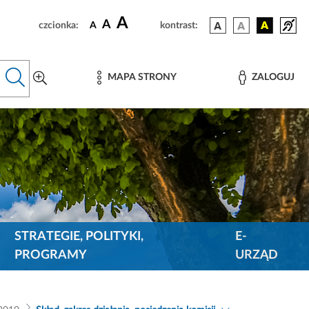
A
A
czcionka:
A
kontrast:
MAPA STRONY
ZALOGUJ
STRATEGIE, POLITYKI,
E-
PROGRAMY
URZĄD