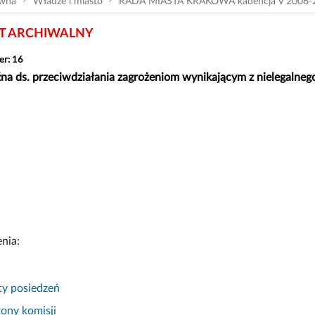
ówna
Władze i miasto
RADA MIASTA KRAKOWA kadencja V 2006-
 ARCHIWALNY
er: 16
na ds. przeciwdziałania zagrożeniom wynikającym z nielegalneg
nia:
ty posiedzeń
ony komisji