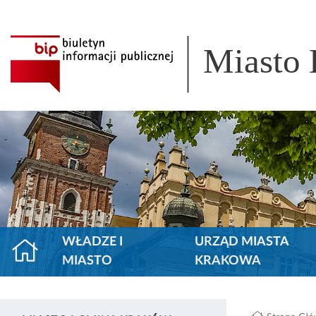
Miasto
WŁADZE I
URZĄD MIASTA
MIASTO
KRAKOWA