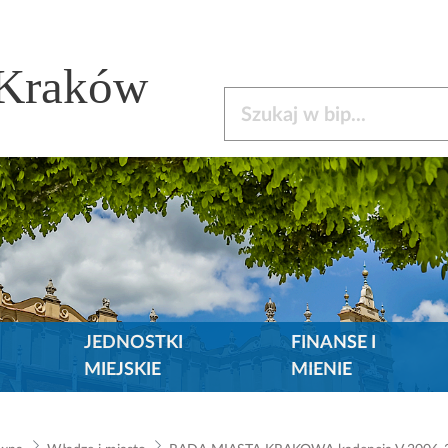
 Kraków
Szukaj w bip
JEDNOSTKI
FINANSE I
MIEJSKIE
MIENIE