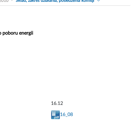
2010
Skład, zakres działania, posiedzenia komisji
o poboru energii
16.12
16_08