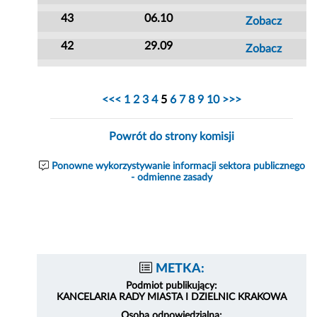
43
06.10
Zobacz
42
29.09
Zobacz
<<<
1
2
3
4
5
6
7
8
9
10
>>>
Powrót do strony komisji
Ponowne wykorzystywanie informacji sektora publicznego
- odmienne zasady
METKA:
Podmiot publikujący:
KANCELARIA RADY MIASTA I DZIELNIC KRAKOWA
Osoba odpowiedzialna: