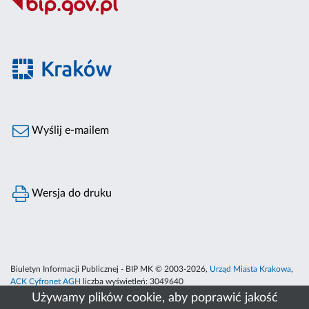
Wyślij e-mailem
Wersja do druku
Biuletyn Informacji Publicznej - BIP MK © 2003-2026,
Urząd Miasta Krakowa
,
ACK Cyfronet AGH
liczba wyświetleń:
3049640
Używamy plików cookie, aby poprawić jakość