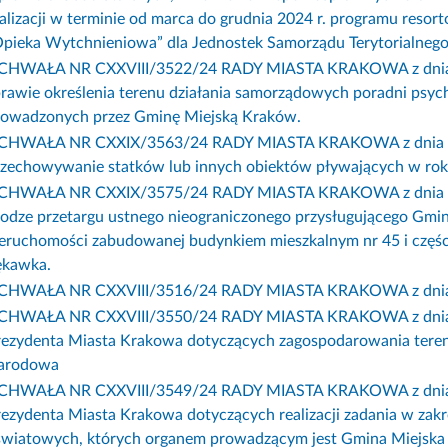
alizacji w terminie od marca do grudnia 2024 r. programu resor
pieka Wytchnieniowa” dla Jednostek Samorządu Terytorialnego
CHWAŁA NR CXXVIII/3522/24 RADY MIASTA KRAKOWA z dnia 7 l
rawie określenia terenu działania samorządowych poradni psyc
rowadzonych przez Gminę Miejską Kraków.
CHWAŁA NR CXXIX/3563/24 RADY MIASTA KRAKOWA z dnia 6 marc
rzechowywanie statków lub innych obiektów pływających w rok
CHWAŁA NR CXXIX/3575/24 RADY MIASTA KRAKOWA z dnia 6 ma
odze przetargu ustnego nieograniczonego przysługującego Gmin
eruchomości zabudowanej budynkiem mieszkalnym nr 45 i części
ękawka.
CHWAŁA NR CXXVIII/3516/24 RADY MIASTA KRAKOWA z dnia 7 
CHWAŁA NR CXXVIII/3550/24 RADY MIASTA KRAKOWA z dnia 7 lut
rezydenta Miasta Krakowa dotyczących zagospodarowania terenó
arodowa
CHWAŁA NR CXXVIII/3549/24 RADY MIASTA KRAKOWA z dnia 7 lut
rezydenta Miasta Krakowa dotyczących realizacji zadania w za
światowych, których organem prowadzącym jest Gmina Miejska