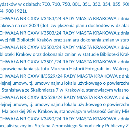
datków w działach: 700, 710, 750, 801, 851, 852, 854, 855, 90
4, 900 i 921).
CHWAŁA NR CXXVII/3483/24 RADY MIASTA KRAKOWA z dnia 31 s
akowa na rok 2024 (dot. zwiększenia planu dochodów w działach
CHWAŁA NR CXXVII/3503/24 RADY MIASTA KRAKOWA z dnia 31 s
wej filii Biblioteki Kraków oraz zamiaru dokonania zmian w stat
CHWAŁA NR CXXVII/3502/24 RADY MIASTA KRAKOWA z dnia 31 st
blioteki Kraków oraz dokonania zmian w statucie Biblioteki Kra
CHWAŁA NR CXXVII/3501/24 RADY MIASTA KRAKOWA z dnia 31 s
sprawie nadania statutu Muzeum Historii Fotografii im. Waler
CHWAŁA NR CXXVIII/3529/24 RADY MIASTA KRAKOWA z dnia 7 l
olejnej umowy, tj. umowy najmu lokalu użytkowego o powierzc
. Stanisława ze Skalbmierza 7 w Krakowie, stanowiącym własnoś
CHWAŁA NR CXXVIII/3528/24 RADY MIASTA KRAKOWA z dnia 7 l
olejnej umowy, tj. umowy najmu lokalu użytkowego o powierzc
. Malborskiej 98 w Krakowie, stanowiącym własność Gminy Miej
CHWAŁA NR CXXVII/3490/24 RADY MIASTA KRAKOWA z dnia 31 st
pecjalistyczny im. Stefana Żeromskiego Samodzielny Publiczny