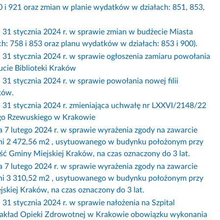
0 i 921 oraz zmian w planie wydatków w działach: 851, 853,
tycznia 2024 r. w sprawie zmian w budżecie Miasta
: 758 i 853 oraz planu wydatków w działach: 853 i 900).
tycznia 2024 r. w sprawie ogłoszenia zamiaru powołania
ucie Biblioteki Kraków
ycznia 2024 r. w sprawie powołania nowej filii
ków.
tycznia 2024 r. zmieniająca uchwałę nr LXXVI/2148/22
ego Rzewuskiego w Krakowie
utego 2024 r. w sprawie wyrażenia zgody na zawarcie
hni 2 472,56 m2 , usytuowanego w budynku położonym przy
ć Gminy Miejskiej Kraków, na czas oznaczony do 3 lat.
utego 2024 r. w sprawie wyrażenia zgody na zawarcie
hni 3 310,52 m2 , usytuowanego w budynku położonym przy
skiej Kraków, na czas oznaczony do 3 lat.
ycznia 2024 r. w sprawie nałożenia na Szpital
 Zakład Opieki Zdrowotnej w Krakowie obowiązku wykonania