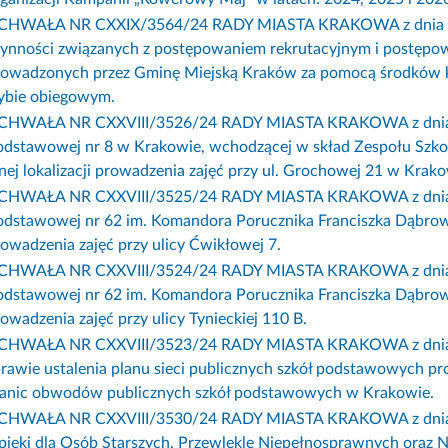
CHWAŁA NR CXXIX/3564/24 RADY MIASTA KRAKOWA z dnia 6 m
ynności związanych z postępowaniem rekrutacyjnym i postępowa
rowadzonych przez Gminę Miejską Kraków za pomocą środków kom
rybie obiegowym.
CHWAŁA NR CXXVIII/3526/24 RADY MIASTA KRAKOWA z dnia 7 lu
odstawowej nr 8 w Krakowie, wchodzącej w skład Zespołu Szko
nej lokalizacji prowadzenia zajęć przy ul. Grochowej 21 w Krako
CHWAŁA NR CXXVIII/3525/24 RADY MIASTA KRAKOWA z dnia 7 lu
dstawowej nr 62 im. Komandora Porucznika Franciszka Dąbrowsk
owadzenia zajęć przy ulicy Ćwikłowej 7.
CHWAŁA NR CXXVIII/3524/24 RADY MIASTA KRAKOWA z dnia 7 lu
dstawowej nr 62 im. Komandora Porucznika Franciszka Dąbrowsk
owadzenia zajęć przy ulicy Tynieckiej 110 B.
CHWAŁA NR CXXVIII/3523/24 RADY MIASTA KRAKOWA z dnia 7 l
rawie ustalenia planu sieci publicznych szkół podstawowych p
ranic obwodów publicznych szkół podstawowych w Krakowie.
CHWAŁA NR CXXVIII/3530/24 RADY MIASTA KRAKOWA z dnia 7 lu
ieki dla Osób Starszych, Przewlekle Niepełnosprawnych oraz 