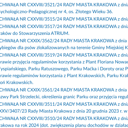
CHWAŁA NR CXXVIII/3521/24 RADY MIASTA KRAKOWA z dnia 7 lut
ychologiczno-Pedagogicznej nr 4, os. Złotego Wieku 36.
CHWAŁA NR CXXVIII/3515/24 RADY MIASTA KRAKOWA z dnia 7 l
CHWAŁA NR CXXVIII/3517/24 RADY MIASTA KRAKOWA z dnia 7 lu
raków do Stowarzyszenia ATRIUM.
CHWAŁA NR CXXIX/3562/24 RADY MIASTA KRAKOWA z dnia 6 marc
ybiegów dla psów zlokalizowanych na terenie Gminy Miejskiej 
CHWAŁA NR CXXVIII/3519/24 RADY MIASTA KRAKOWA z dnia 7 l
rawie przyjęcia regulaminów korzystania z Plant Floriana Nowa
yspiańskiego, Parku Ratuszowego, Parku Maćka i Doroty oraz 
rawie regulaminów korzystania z Plant Krakowskich, Parku Krak
łoń Krakowskich.
CHWAŁA NR CXXIX/3561/24 RADY MIASTA KRAKOWA z dnia 6 ma
zwy Park Strzelecki, określenia granic Parku oraz przyjęcia reg
CHWAŁA NR CXXVIII/3511/24 RADY MIASTA KRAKOWA z dnia 7 
XXV/3407/23 Rady Miasta Krakowa z dnia 20 grudnia 2023 r. w 
CHWAŁA NR CXXVIII/3510/24 RADY MIASTA KRAKOWA z dnia 7 l
akowa na rok 2024 (dot. zwiększenia planu dochodów w działach