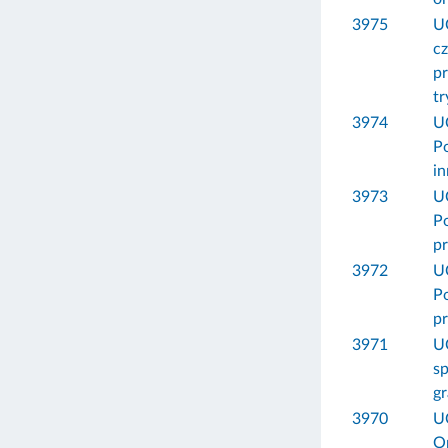
3975
U
cz
p
t
3974
U
P
in
3973
U
Po
pr
3972
U
Po
pr
3971
U
sp
g
3970
U
Op