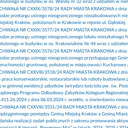
ołożonego w budynku w os. Wandy nr 32 wraz z udziałem w nie
CHWAŁA NR CXXIX/3578/24 RADY MIASTA KRAKOWA z dnia 6 ma
rodze przetargu ustnego nieograniczonego niezabudowanych n
ejskiej Kraków, położonych w Krakowie w rejonie ul. Dąbskiej.
CHWAŁA NR CXXIX/3577/24 RADY MIASTA KRAKOWA z dnia 6 ma
odze przetargu ustnego nieograniczonego lokalu mieszkalnego 
ołożonego w budynku w os. Krakowiaków Nr 44 wraz z udziałem
CHWAŁA NR CXXIX/3576/24 RADY MIASTA KRAKOWA z dnia 6 ma
odze przetargu ustnego nieograniczonego przysługującego Gmin
ieruchomości gruntowej, położonej w miejscowości Kucharowo 
CHWAŁA NR CXXVIII/3518/24 RADY MIASTA KRAKOWA z dnia 7 lut
 prace konserwatorskie, restauratorskie lub roboty budowlane
ę w gminnej ewidencji zabytków (wirydarz kościoła pw. św. Piot
ządowego Programu Odbudowy Zabytków.
Kolegium Regionaln
.411.26.2024 z dnia 06.03.2024 r. orzekło, o stwierdzeniu niew
CHWAŁA NR CXXVIII/3531/24 RADY MIASTA KRAKOWA z dnia 7 l
iędzygminnego pomiędzy Gminą Miejską Kraków a Gminą Miasta
ańska realizacji zadań publicznych z zakresu promowania aktyw
ganizacji Kampanii „Rowerowy Maj” w latach: 2024, 2025 i 202