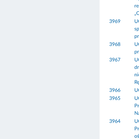
re
„O
3969
U
sp
p
3968
U
p
3967
U
dr
ni
R
3966
U
3965
U
P
N
3964
U
P
o