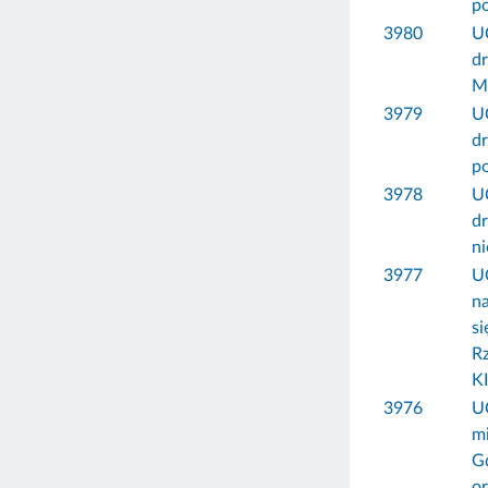
p
3980
U
d
Mi
3979
U
dr
p
3978
U
dr
n
3977
U
na
si
R
KI
3976
U
m
Gd
or