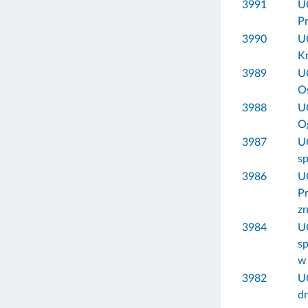
3991
U
Pr
3990
U
K
3989
U
O
3988
U
Og
3987
U
sp
3986
U
Pr
zn
3984
U
s
w
3982
U
dr