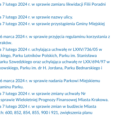
ego 2024 r. w sprawie zamiaru likwidacji Filii Poradni
utego 2024 r. w sprawie nazwy ulicy.
tego 2024 r. w sprawie przystąpienia Gminy Miejskiej
a 2024 r. w sprawie przyjęcia regulaminu korzystania z
Kraków.
utego 2024 r. uchylająca uchwałę nr LXXV/736/05 w
ckiego, Parku Lotników Polskich, Parku im. Stanisława
Parku Szwedzkiego oraz uchylająca uchwałę nr LXX/694/97 w
owskiego, Parku im. dr H. Jordana, Parku Bednarskiego i
rca 2024 r. w sprawie nadania Parkowi Miejskiemu
ulaminu Parku.
lutego 2024 r. w sprawie zmiany uchwały Nr
sprawie Wieloletniej Prognozy Finansowej Miasta Krakowa.
utego 2024 r. w sprawie zmian w budżecie Miasta
: 600, 852, 854, 855, 900 i 921, zwiększenia planu