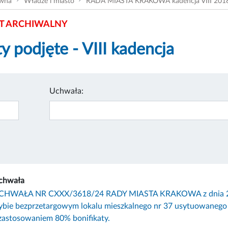
ówna
Władze i miasto
RADA MIASTA KRAKOWA kadencja VIII 201
 ARCHIWALNY
y podjęte - VIII kadencja
:
Uchwała:
chwała
CHWAŁA NR CXXX/3618/24 RADY MIASTA KRAKOWA z dnia 20 ma
rybie bezprzetargowym lokalu mieszkalnego nr 37 usytuowaneg
zastosowaniem 80% bonifikaty.