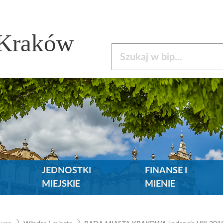
 Kraków
Szukaj w bip
JEDNOSTKI
FINANSE I
MIEJSKIE
MIENIE