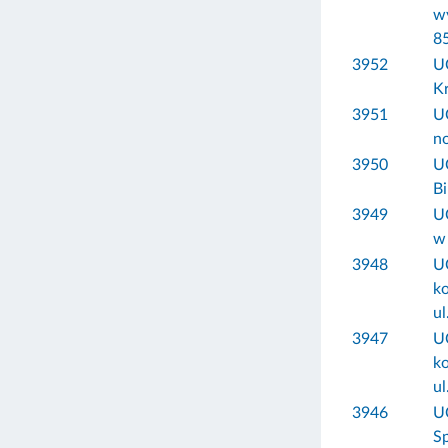
wy
85
3952
U
Kr
3951
U
no
3950
U
Bi
3949
U
w 
3948
U
k
ul
3947
U
k
ul
3946
U
S