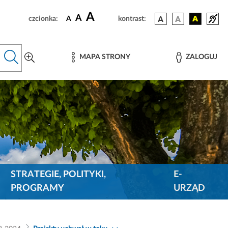
A
A
czcionka:
A
kontrast:
MAPA STRONY
ZALOGUJ
STRATEGIE, POLITYKI,
E-
PROGRAMY
URZĄD