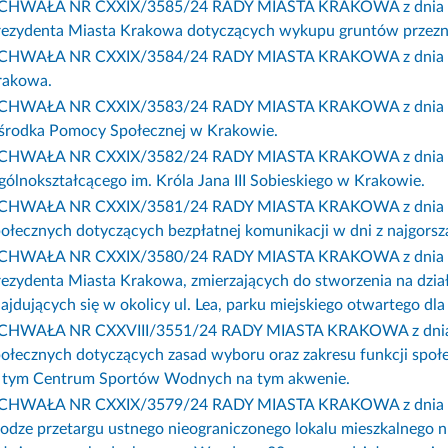
CHWAŁA NR CXXIX/3585/24 RADY MIASTA KRAKOWA z dnia 6 marc
ezydenta Miasta Krakowa dotyczących wykupu gruntów przeznac
CHWAŁA NR CXXIX/3584/24 RADY MIASTA KRAKOWA z dnia 6 mar
rakowa.
CHWAŁA NR CXXIX/3583/24 RADY MIASTA KRAKOWA z dnia 6 marc
środka Pomocy Społecznej w Krakowie.
CHWAŁA NR CXXIX/3582/24 RADY MIASTA KRAKOWA z dnia 6 mar
ólnokształcącego im. Króla Jana III Sobieskiego w Krakowie.
CHWAŁA NR CXXIX/3581/24 RADY MIASTA KRAKOWA z dnia 6 mar
ołecznych dotyczących bezpłatnej komunikacji w dni z najgorszą
CHWAŁA NR CXXIX/3580/24 RADY MIASTA KRAKOWA z dnia 6 marc
ezydenta Miasta Krakowa, zmierzających do stworzenia na dzia
ajdujących się w okolicy ul. Lea, parku miejskiego otwartego dl
CHWAŁA NR CXXVIII/3551/24 RADY MIASTA KRAKOWA z dnia 7 lu
połecznych dotyczących zasad wyboru oraz zakresu funkcji spo
 tym Centrum Sportów Wodnych na tym akwenie.
CHWAŁA NR CXXIX/3579/24 RADY MIASTA KRAKOWA z dnia 6 ma
odze przetargu ustnego nieograniczonego lokalu mieszkalnego 