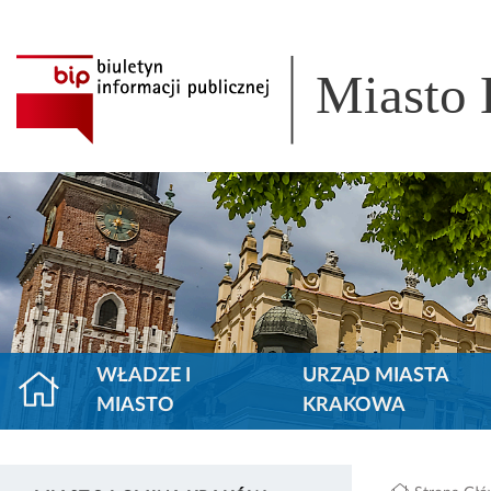
Miasto
WŁADZE I
URZĄD MIASTA
MIASTO
KRAKOWA