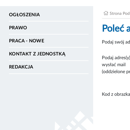
Strona Po
OGŁOSZENIA
Poleć 
PRAWO
PRACA - NOWE
Podaj swój ad
KONTAKT Z JEDNOSTKĄ
Podaj adres(y)
wysłać mail
REDAKCJA
(oddzielone p
Kod z obrazka