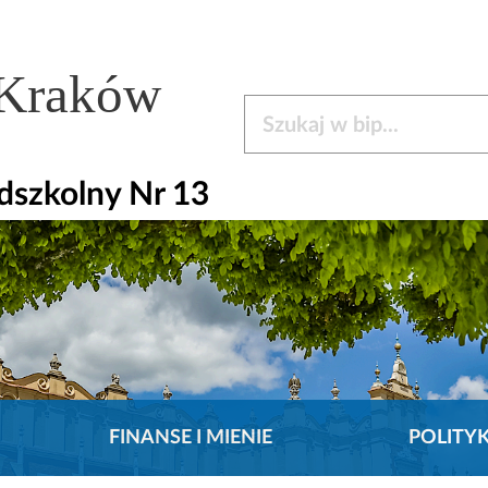
 Kraków
Szukaj w bip
dszkolny Nr 13
FINANSE I MIENIE
POLITY