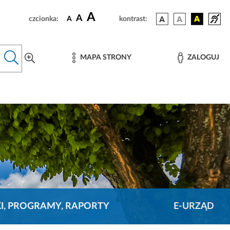
A
A
czcionka:
A
kontrast:
MAPA STRONY
ZALOGUJ
KI, PROGRAMY, RAPORTY
E-URZĄD