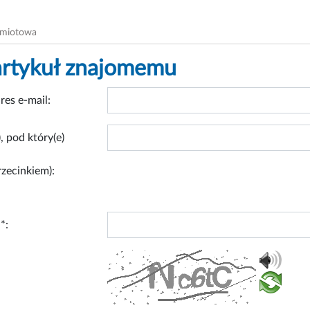
dmiotowa
artykuł znajomemu
res e-mail:
, pod który(e)
rzecinkiem):
*: