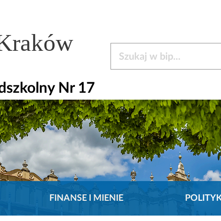
 Kraków
Szukaj w bip
dszkolny Nr 17
FINANSE I MIENIE
POLITY