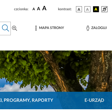
A
A
czcionka:
A
kontrast:
MAPA STRONY
ZALOGUJ
KI, PROGRAMY, RAPORTY
E-URZĄD