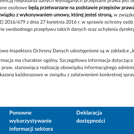
encją niepodania danych wymaganych przepisami prawa jest bra
dane osobowe
będą przetwarzane na podstawie przepisów prawa,
związku z wykonywaniem umowy, której jesteś stroną,
w związku
E) 2016/679 z dnia 27 kwietnia 2016 r. w sprawie ochrony osó
ie swobodnego przepływu takich danych oraz uchylenia dyre
we Inspektora Ochrony Danych udostępnione są w zakładce „Inf
ormacja ma charakter ogólny. Szczegółowa informacja dotycząc
 praw, stanowiąca realizację obowiązku informacyjnego adminis
kazana każdorazowo w związku z załatwieniem konkretnej spra
Ponowne
Deklaracja
wykorzystywanie
dostępności
informacji sektora