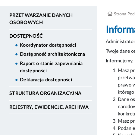
Strona Po
PRZETWARZANIE DANYCH
OSOBOWYCH
Inform
DOSTĘPNOŚĆ
Administrato
Koordynator dostępności
Twoje dane os
Dostępność architektoniczna
Informujemy, 
Raport o stanie zapewniania
Masz pr
dostępności
przetwa
Deklaracja dostępności
prawo w
którego
STRUKTURA ORGANIZACYJNA
Dane os
narodow
REJESTRY, EWIDENCJE, ARCHIWA
konkret
Masz pr
Podanie