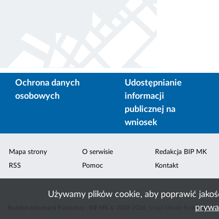
Ochrona danych
Udostępnianie
osobowych
informacji
publicznej na
wniosek
Mapa strony
O serwisie
Redakcja BIP MK
RSS
Pomoc
Kontakt
Używamy plików cookie, aby poprawić jakoś
prywa
Biuletyn Informacji Publicznej - BIP MK © 2003-2026,
Urząd Miasta Krakowa
,
ACK