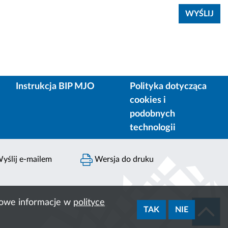
Instrukcja BIP MJO
Polityka dotycząca
cookies i
podobnych
technologii
yślij e-mailem
Wersja do druku
ółowe informacje w
polityce
TAK
NIE