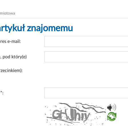
dmiotowa
artykuł znajomemu
res e-mail:
, pod który(e)
rzecinkiem):
*: