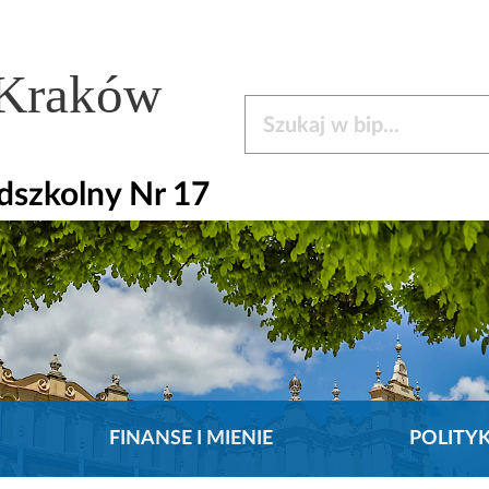
 Kraków
Szukaj w bip
dszkolny Nr 17
FINANSE I MIENIE
POLITY