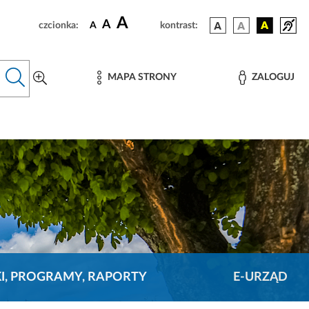
A
A
czcionka:
A
kontrast:
MAPA STRONY
ZALOGUJ
KI, PROGRAMY, RAPORTY
E-URZĄD