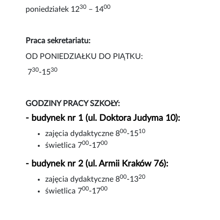
30
00
poniedziałek 12
– 14
Praca sekretariatu:
OD PONIEDZIAŁKU DO PIĄTKU:
30
30
7
-15
GODZINY PRACY SZKOŁY:
- budynek nr 1 (ul. Doktora Judyma 10):
00
10
zajęcia dydaktyczne 8
-15
00
00
świetlica 7
-17
- budynek nr 2 (ul. Armii Kraków 76):
00
20
zajęcia dydaktyczne 8
-13
00
00
świetlica 7
-17