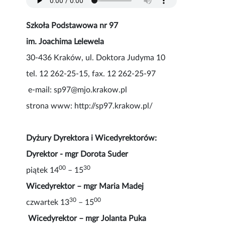
Szkoła Podstawowa nr 97
im. Joachima Lelewela
30-436 Kraków, ul. Doktora Judyma 10
tel. 12 262-25-15, fax. 12 262-25-97
e-mail: sp97@mjo.krakow.pl
strona www: http://sp97.krakow.pl/
Dyżury Dyrektora i Wicedyrektorów:
Dyrektor - mgr Dorota Suder
00
30
piątek 14
– 15
Wicedyrektor – mgr Maria Madej
30
00
czwartek 13
– 15
Wicedyrektor – mgr Jolanta Puka