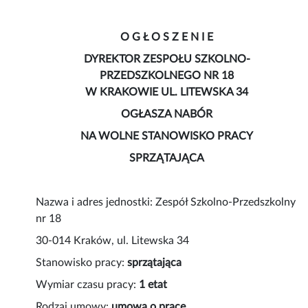
O G Ł O S Z E N I E
DYREKTOR ZESPOŁU SZKOLNO-
PRZEDSZKOLNEGO NR 18
W KRAKOWIE UL. LITEWSKA 34
OGŁASZA NABÓR
NA WOLNE STANOWISKO PRACY
SPRZĄTAJĄCA
Nazwa i adres jednostki: Zespół Szkolno-Przedszkolny
nr 18
30-014 Kraków, ul. Litewska 34
Stanowisko pracy:
sprzątająca
Wymiar czasu pracy:
1 etat
Rodzaj umowy:
umowa o pracę