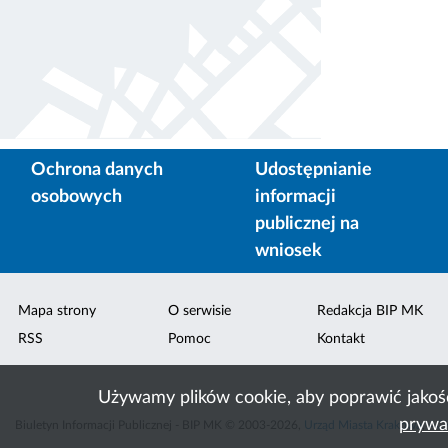
Ochrona danych
Udostępnianie
osobowych
informacji
publicznej na
wniosek
Mapa strony
O serwisie
Redakcja BIP MK
RSS
Pomoc
Kontakt
Używamy plików cookie, aby poprawić jakoś
prywa
Biuletyn Informacji Publicznej - BIP MK © 2003-2026,
Urząd Miasta Krakowa
,
ACK