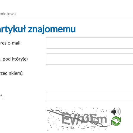
dmiotowa
artykuł znajomemu
res e-mail:
, pod który(e)
rzecinkiem):
*: