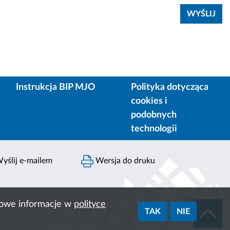
Instrukcja BIP MJO
Polityka dotycząca
cookies i
podobnych
technologii
yślij e-mailem
Wersja do druku
ółowe informacje w
polityce
TAK
NIE