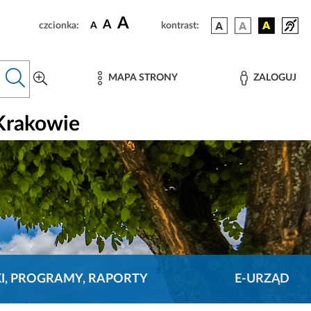
A
A
czcionka:
A
kontrast:
MAPA STRONY
ZALOGUJ
Krakowie
KI, PROGRAMY, RAPORTY
E-URZĄD