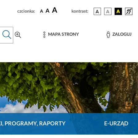
A
A
czcionka:
A
kontrast:
MAPA STRONY
ZALOGUJ
KI, PROGRAMY, RAPORTY
E-URZĄD