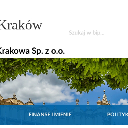
 Kraków
Szukaj w bip
rakowa Sp. z o.o.
FINANSE I MIENIE
POLITY