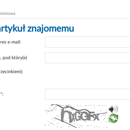
dmiotowa
artykuł znajomemu
res e-mail:
, pod który(e)
rzecinkiem):
*: