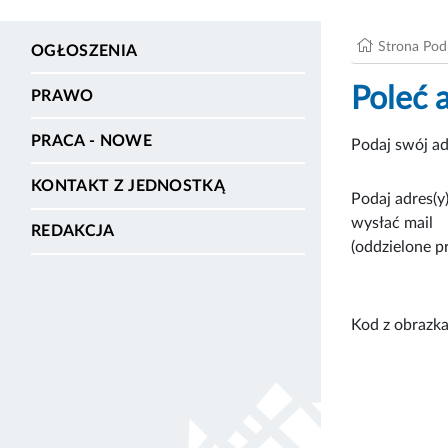
Strona Po
OGŁOSZENIA
Poleć 
PRAWO
PRACA - NOWE
Podaj swój ad
KONTAKT Z JEDNOSTKĄ
Podaj adres(y)
wysłać mail
REDAKCJA
(oddzielone p
Kod z obrazka