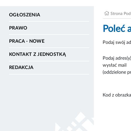
Strona Po
OGŁOSZENIA
Poleć 
PRAWO
PRACA - NOWE
Podaj swój ad
KONTAKT Z JEDNOSTKĄ
Podaj adres(y)
wysłać mail
REDAKCJA
(oddzielone p
Kod z obrazka