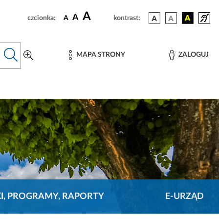
A
A
czcionka:
A
kontrast:
MAPA STRONY
ZALOGUJ
KI, PROGRAMY, RAPORTY
E-URZĄD