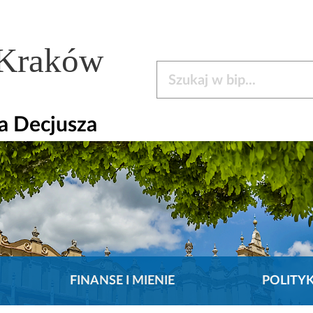
 Kraków
Szukaj w bip
la Decjusza
FINANSE I MIENIE
POLITY