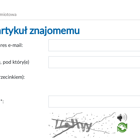
dmiotowa
artykuł znajomemu
res e-mail:
, pod który(e)
rzecinkiem):
*: