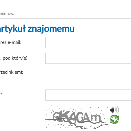
dmiotowa
artykuł znajomemu
res e-mail:
, pod który(e)
rzecinkiem):
*: