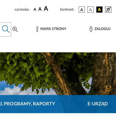
A
A
czcionka:
A
kontrast:
MAPA STRONY
ZALOGUJ
KI, PROGRAMY, RAPORTY
E-URZĄD