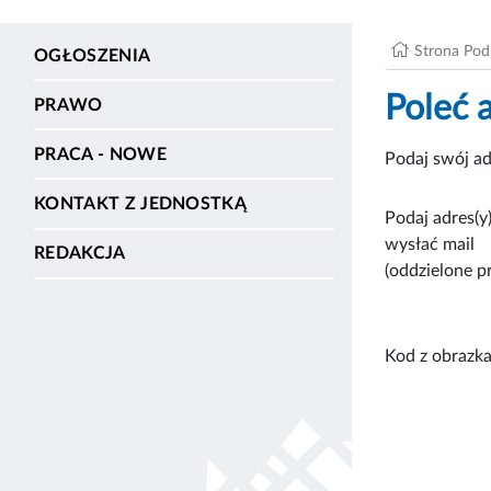
Strona Po
OGŁOSZENIA
Poleć 
PRAWO
PRACA - NOWE
Podaj swój ad
KONTAKT Z JEDNOSTKĄ
Podaj adres(y)
wysłać mail
REDAKCJA
(oddzielone p
Kod z obrazka