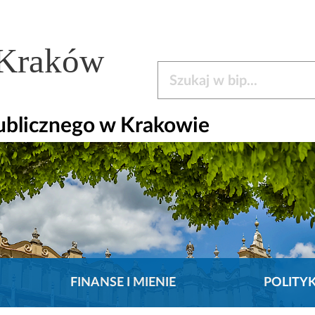
 Kraków
Szukaj w bip
ublicznego w Krakowie
FINANSE I MIENIE
POLITY