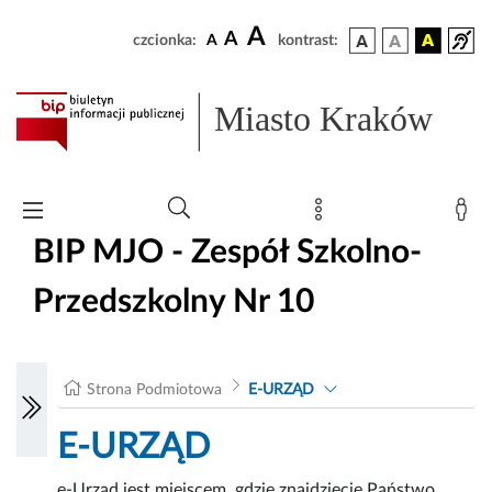
A
A
czcionka:
A
kontrast:
Miasto Kraków
BIP MJO - Zespół Szkolno-
Przedszkolny Nr 10
Strona Podmiotowa
E-URZĄD
E-URZĄD
e-Urząd jest miejscem, gdzie znajdziecie Państwo