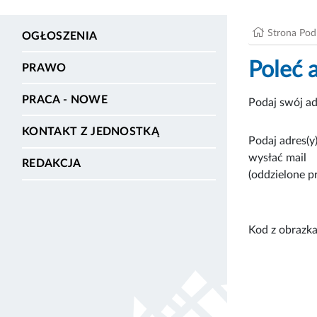
Strona Po
OGŁOSZENIA
Poleć 
PRAWO
PRACA - NOWE
Podaj swój ad
KONTAKT Z JEDNOSTKĄ
Podaj adres(y)
wysłać mail
REDAKCJA
(oddzielone p
Kod z obrazka