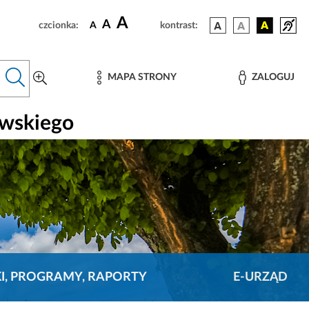
A
A
czcionka:
A
kontrast:
MAPA STRONY
ZALOGUJ
owskiego
KI, PROGRAMY, RAPORTY
E-URZĄD