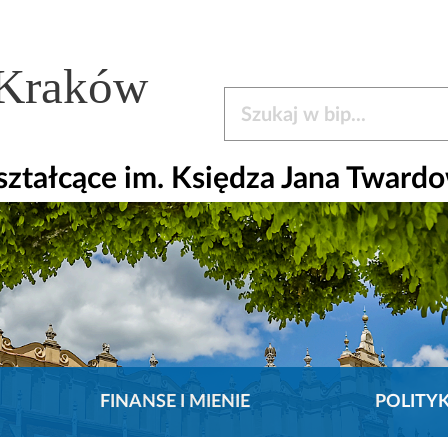
 Kraków
Szukaj w bip
ztałcące im. Księdza Jana Tward
FINANSE I MIENIE
POLITY