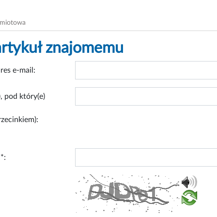
dmiotowa
artykuł znajomemu
res e-mail:
, pod który(e)
rzecinkiem):
*: