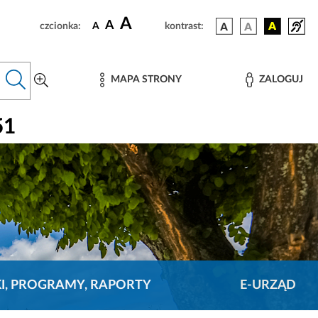
A
A
czcionka:
A
kontrast:
MAPA STRONY
ZALOGUJ
51
KI, PROGRAMY, RAPORTY
E-URZĄD