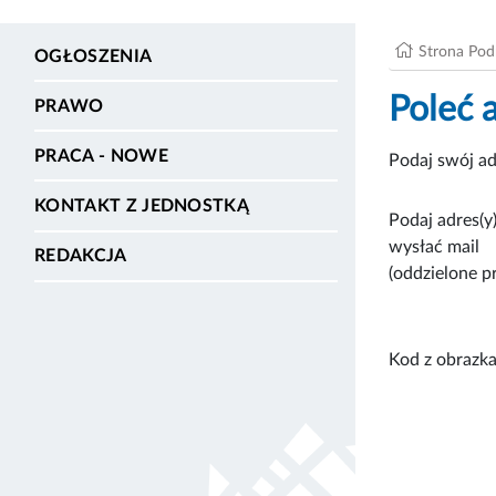
Strona Po
OGŁOSZENIA
Poleć 
PRAWO
PRACA - NOWE
Podaj swój ad
KONTAKT Z JEDNOSTKĄ
Podaj adres(y)
wysłać mail
REDAKCJA
(oddzielone p
Kod z obrazka