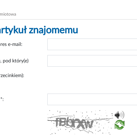
dmiotowa
artykuł znajomemu
res e-mail:
, pod który(e)
rzecinkiem):
*: