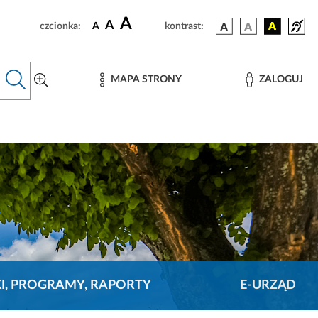
A
A
czcionka:
A
kontrast:
MAPA STRONY
ZALOGUJ
KI, PROGRAMY, RAPORTY
E-URZĄD