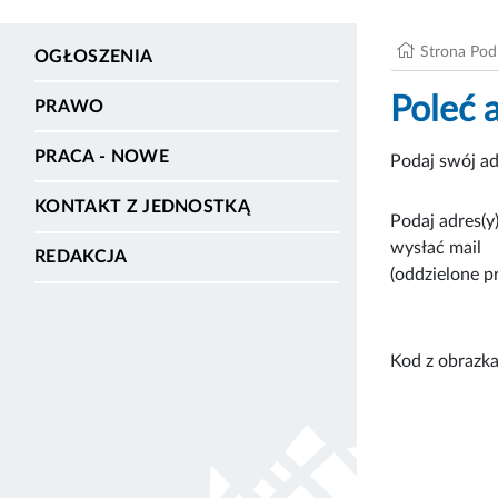
Strona Po
OGŁOSZENIA
Poleć 
PRAWO
PRACA - NOWE
Podaj swój ad
KONTAKT Z JEDNOSTKĄ
Podaj adres(y)
wysłać mail
REDAKCJA
(oddzielone p
Kod z obrazka