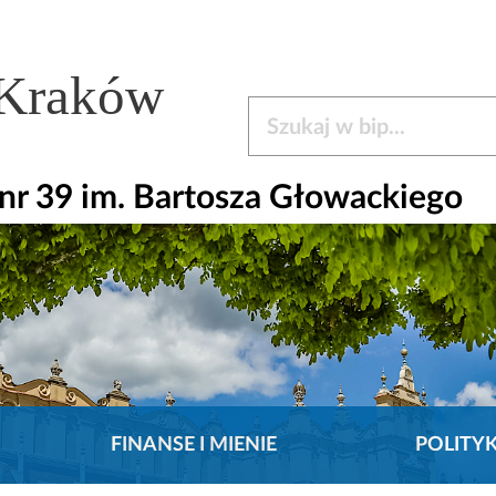
 Kraków
Szukaj w bip
r 39 im. Bartosza Głowackiego
FINANSE I MIENIE
POLITY