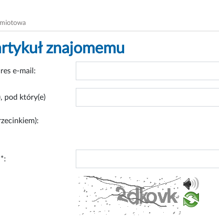
dmiotowa
artykuł znajomemu
res e-mail:
, pod który(e)
rzecinkiem):
*: