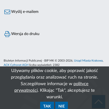
Wyślij e-mailem
Wersja do druku
Biuletyn Informacji Publicznej - BIP MK © 2003-2026,
Urząd Miasta Krakowa
,
ACK Cyfronet AGH
liczba wyświetleń:
2382
Używamy plików cookie, aby poprawić jakość
przeglądania oraz analizować ruch na stronie.
Szczegółowe informacje w
polityce
prywatności
. Klikając "Tak", akceptujesz te
warunki.
TAK
NIE