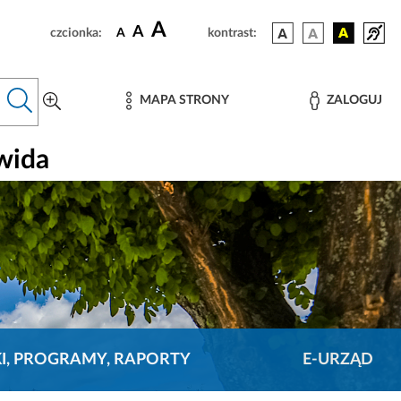
A
A
czcionka:
A
kontrast:
MAPA STRONY
ZALOGUJ
wida
KI, PROGRAMY, RAPORTY
E-URZĄD