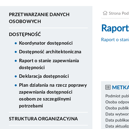
Strona Po
PRZETWARZANIE DANYCH
OSOBOWYCH
Raport
DOSTĘPNOŚĆ
Raport o stan
Koordynator dostępności
Dostępność architektoniczna
Raport o stanie zapewniania
dostępności
Deklaracja dostępności
Plan działania na rzecz poprawy
METKA
zapewniania dostępności
Podmiot publ
osobom ze szczególnymi
Osoba odpowi
potrzebami
Osoba publik
Data wytworz
STRUKTURA ORGANIZACYJNA
Data publikac
Data aktualiza