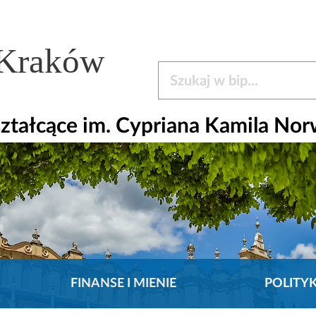
 Kraków
Szukaj w bip
ztałcące im. Cypriana Kamila Nor
FINANSE I MIENIE
POLITY